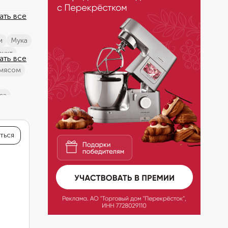
ать все
и
мука
фрукт
ать все
 мясом
са
руп
ться
кови
мидоров