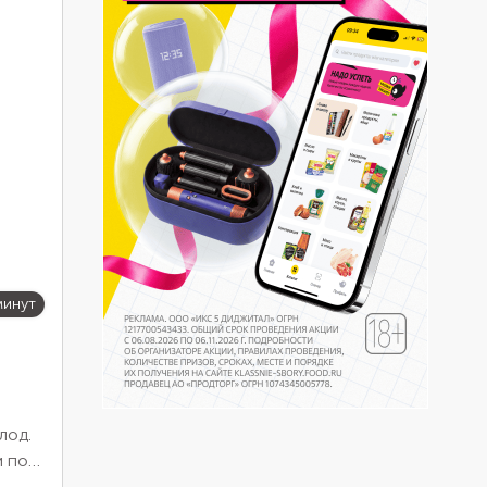
минут
лод.
и по