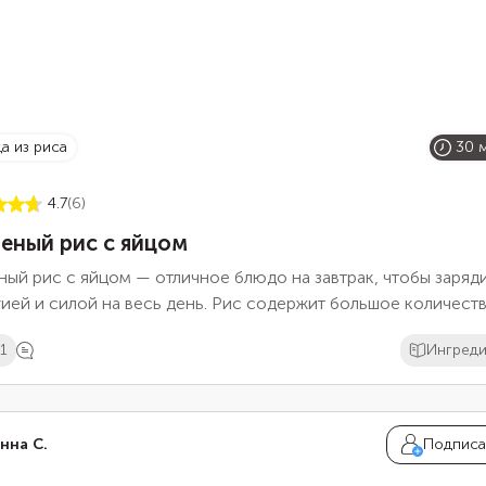
да из риса
30 
4.7
(6)
еный рис с яйцом
ый рис с яйцом — отличное блюдо на завтрак, чтобы заряд
ией и силой на весь день. Рис содержит большое количест
одов, а яйцо — чистый белок. Жарить рис придумали в азиат
1
Ингред
ах. Существует два способа обжарки риса. В первом вариан
начала отваривают, а потом обжаривают с остальными
онентами блюда. Во втором рис обжаривается сухим при
оянном помешивании, пока зерна не приобретут золотистый
нна С.
Подписа
ок, затем к нему добавляют специи и воду.