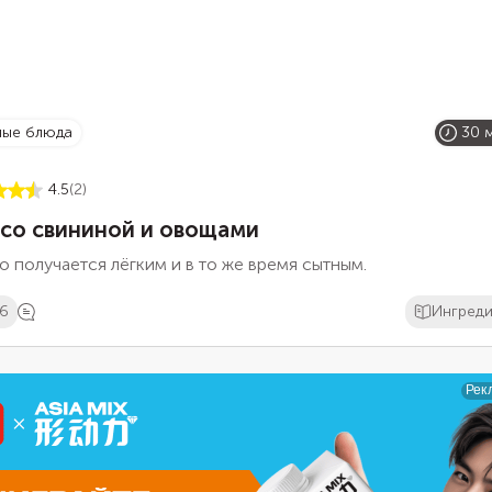
сные блюда
30 
4.5
(2)
 со свининой и овощами
 получается лёгким и в то же время сытным.
6
Ингред