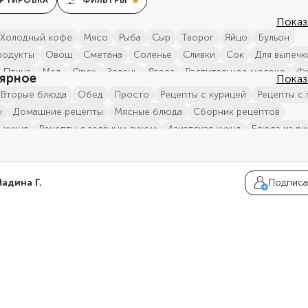
РТИРОВКА
ФИЛЬТРЫ
Показ
холодный кофе
мясо
рыба
сыр
творог
яйцо
бульон
родукты
овощ
сметана
соленье
сливки
сок
для выпечк
птица
мед
орех
зелень
ягода
растительное молоко
ярное
Показ
специя
алкоголь
макаронные изделия
бобовое
вторые блюда
обед
просто
Рецепты с курицей
Рецепты с
ные продукты
кисломолочные продукты
сухофрукт
ы
домашние рецепты
мясные блюда
сборник рецептов
пекарные изделия
я кухня
рецепты с зелёным луком
азиатская кухня
блюда из ри
ы из риса
европейская кухня
фирменные рецепты
блюда из к
ы из круп
за 30 минут
ваши рецепты
Рецепты с рисом
тляющий рецепт
есть распространенные аллергены
адина Г.
Подписа
держит распространенных аллергенов
сезон зелени
сезон мор
вато
Для гостей «Пятёрочки»
интернациональная кухня
 сладкого перца
Рецепты с уксусом
сезон чеснока
сезон по