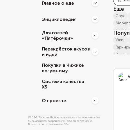
СО
Главное о еде
Еще
соус
Энциклопедия
мореп
сахар
Для гостей
Попул
крупа
«Пятёрочки»
ужин
молоч
гарнир
Перекрёсток вкусов
хлебо
и идей
русска
гарнир
Покупки в Чижике
гарнир
по-умному
впеча
М
Система качества
не со
Х5
остро
сезон
О проекте
©
2026
, Food.ru Любое использование контента без
письменного разрешения Food.ru запрещено.
Возрастное ограничение 16+