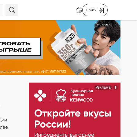
Войти
М
ции
алее