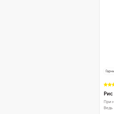
гарн
Рис
При н
Ведь 
себе.