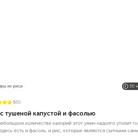
иры из риса
30 
5
(5)
 с тушеной капустой и фасолью
ебольшом количестве калорий этот ужин надолго утолит го
здесь есть и фасоль, и рис, которые являются сытными сам
 Кроме того, мы добавили лук, морковь и капусту. Обжарьте