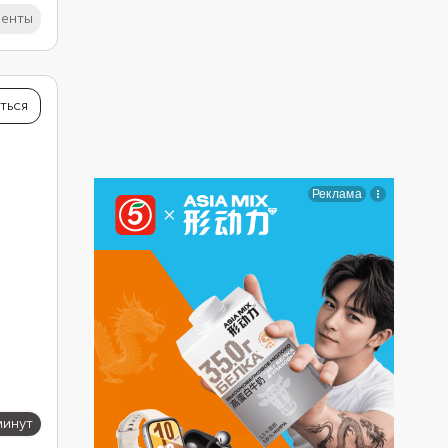
иенты
ться
минут