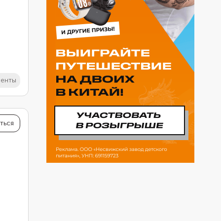
иенты
ят в
ь.
й рис
ться