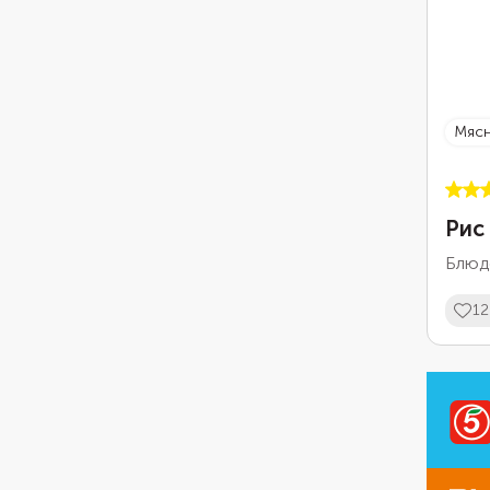
мя
Рис
Блюдо
12
Ad