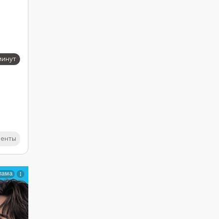
минут
иенты