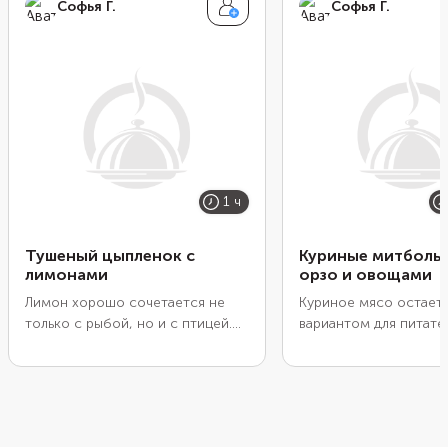
Софья Г.
Софья Г.
1 ч
Тушеный цыпленок с
Куриные митболы 
лимонами
орзо и овощами
Лимон хорошо сочетается не
Куриное мясо остает
только с рыбой, но и с птицей.
вариантом для питате
Во время жарки его кислота
легкого ужина с высо
помогает мясу быстрее дойти
содержанием белка и
до готовности. Плюс цитрус
минимумом углеводов
хорошо уравновешивает
Но обычные низкоугл
жирность блюда, особенно если
блюда из курицы быс