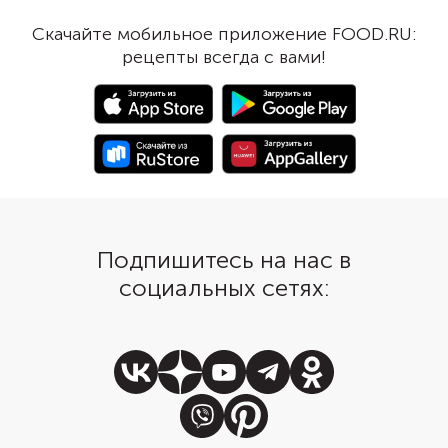
вы готовите цыпленка с кожей.
надоедают. Попробуй
Желательно взять узбекские
пожарить из куриног
Скачайте мобильное приложение FOOD.RU:
лимоны. У них приятная кислинка
митболы, добавив в м
рецепты всегда с вами!
с легким намеком на сладость.
пряный соус песто с 
Но если под рукой оказался
деликатный лук-шалот
обычный лимон, разбавьте его
итальянские травы. А
апельсином. Вкус блюда станет
пикантные митболы о
мягче, а аромат — насыщеннее.
только выложить на г
пасты орзо с зеленью
и подать с капелькам
песто.
Подпишитесь на нас в
социальных сетях: