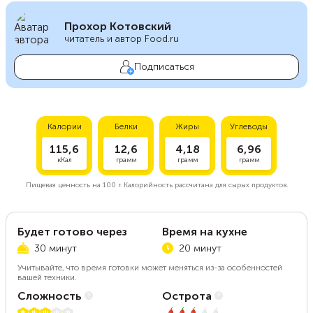
Прохор Котовский
читатель и автор Food.ru
Подписаться
Калории
Белки
Жиры
Углеводы
115,6
12,6
4,18
6,96
кКал
грамм
грамм
грамм
Пищевая ценность на
100 г.
Калорийность рассчитана для сырых продуктов.
Будет готово через
Время на кухне
30 минут
20 минут
Учитывайте, что время готовки может меняться из-за особенностей
вашей техники.
Сложность
Острота