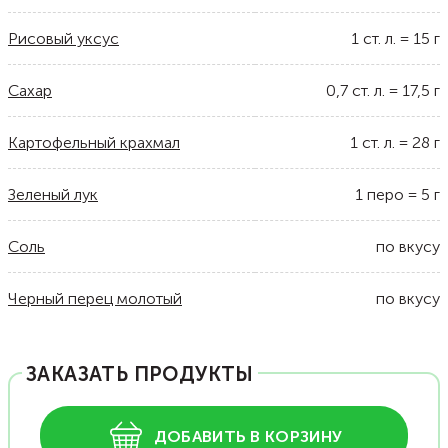
Рисовый уксус
1
ст. л.
=
15
г
Сахар
0,7
ст. л.
=
17,5
г
Картофельный крахмал
1
ст. л.
=
28
г
Зеленый лук
1
перо
=
5
г
Соль
по вкусу
Черный перец молотый
по вкусу
ЗАКАЗАТЬ ПРОДУКТЫ
ДОБАВИТЬ В КОРЗИНУ