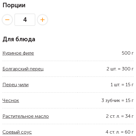
Порции
Для блюда
Куриное филе
500
г
Болгарский перец
2
шт.
=
300
г
Перец чили
1
шт.
=
15
г
Чеснок
3
зубчик
=
15
г
Растительное масло
2
ст. л.
=
34
г
Соевый соус
4
ст. л.
=
60
г