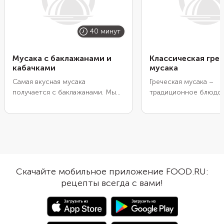
40 минут
Мусака с баклажанами и
Классическая гре
кабачками
мусака
Самая вкусная мусака
Греческая мусака –
получается с баклажанами. Мы
традиционное блюдо
добавили еще и кабачок. Эти
средиземноморской к
овощи стали основой запеканки.
этом блюде обязател
Предварительно обжарьте их на
ингредиентом являют
сковороде и уложите в форму,
баклажаны. Благодаря
прослоив фаршем и соусом
основе молока блюд
бешамель. Не забудьте посыпать
получается сытным и
тертым сыром, который при
нежную текстуру. Бак
Скачайте мобильное приложение FOOD.RU:
запекании образует аппетитную
сочный фарш и арома
рецепты всегда с вами!
корочку.
специи, создают идеа
баланс вкусов.