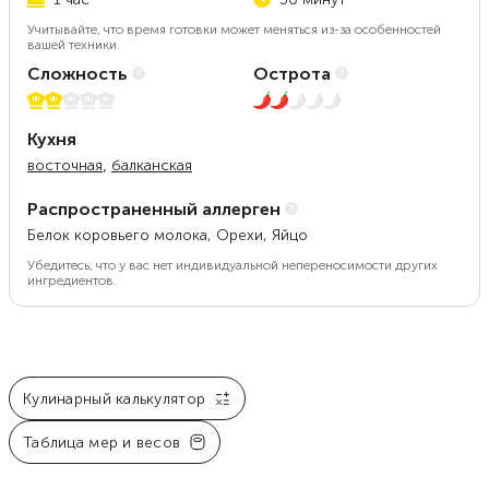
Учитывайте, что время готовки может меняться из-за особенностей
вашей техники.
Сложность
Острота
2 из 5
2 из 5
Кухня
,
восточная
балканская
Распространенный аллерген
Белок коровьего молока, Орехи, Яйцо
Убедитесь, что у вас нет индивидуальной непереносимости других
ингредиентов.
Кулинарный калькулятор
Таблица мер и весов