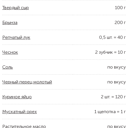
Твердый сыр
100
г
Брынза
200
г
Репчатый лук
0,5
шт.
=
40
г
Чеснок
2
зубчик
=
10
г
Соль
по вкусу
Черный перец молотый
по вкусу
Куриное яйцо
2
шт.
=
120
г
Мускатный орех
1
щепотка
=
1
г
Растительное масло
по вкусу