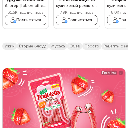
блогер @oblomoffrecipe
кулинарный редактор Food.ru
31.5K
подписчиков
7.9K
подписчиков
6.0K
под
Подписаться
Подписаться
Подп
ужин
вторые блюда
мусака
обед
просто
Рецепты с 