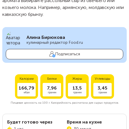
аромата выбирайте рассольный сыр из овечьего или
козьего молока. Например, армянскую, молдавскую или
кавказскую брынзу.
Алина Бирюкова
кулинарный редактор Food.ru
Подписаться
Калории
Белки
Жиры
Углеводы
166,79
7,96
13,5
3,45
кКал
грамм
грамм
грамм
Пищевая ценность на
100 г.
Калорийность рассчитана для сырых продуктов.
Будет готово через
Время на кухне
1 час
30 минут