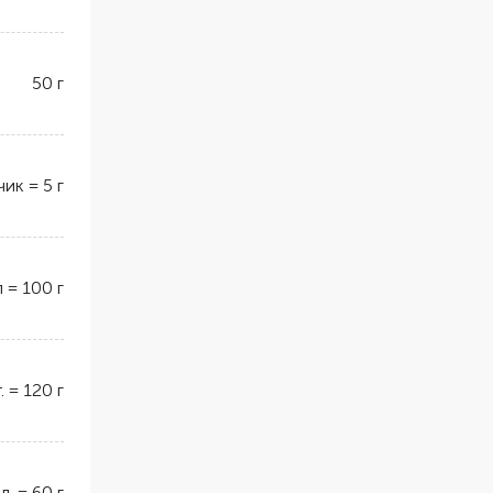
50
г
чик
=
5
г
л
=
100
г
.
=
120
г
 л.
=
60
г