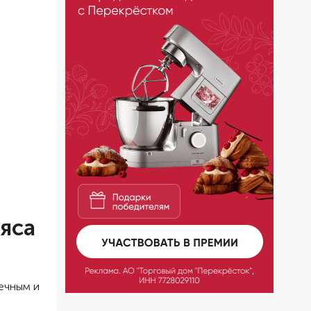
яса
ечным и