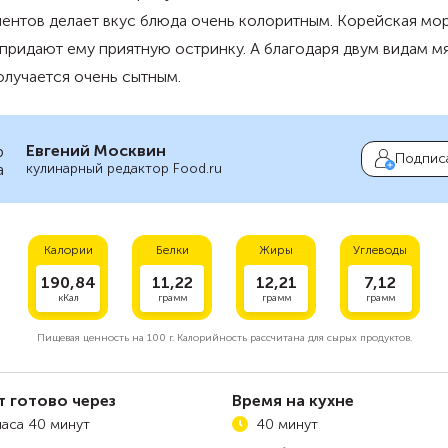
ентов делает вкус блюда очень колоритным. Корейская мо
придают ему приятную остринку. А благодаря двум видам м
олучается очень сытным.
Евгений Москвин
Подпис
кулинарный редактор Food.ru
Калории
Белки
Жиры
Углеводы
190,84
11,22
12,21
7,12
кКал
грамм
грамм
грамм
Пищевая ценность на
100 г.
Калорийность рассчитана для сырых продуктов.
т готово через
Время на кухне
часа 40 минут
40 минут