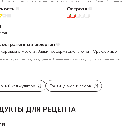
айте, что время готовки может меняться из-за особенностей вашей техники.
ность
Острота
5
2 из 5
я
ская
ространенный аллерген
 коровьего молока, Злаки, содержащие глютен, Орехи, Яйцо
есь, что у вас нет индивидуальной непереносимости других ингредиентов.
арный калькулятор
Таблица мер и весов
ДУКТЫ ДЛЯ РЕЦЕПТА
ии