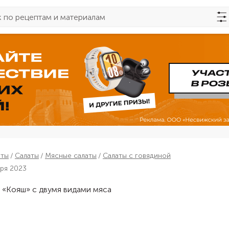
пты
Салаты
Мясные салаты
Салаты с говядиной
бря 2023