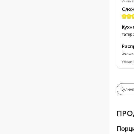
Учитыв
Слож
3 из 
Кухн
татар
Расп
Белок
Убедит
Кулин
ПРО
Порц