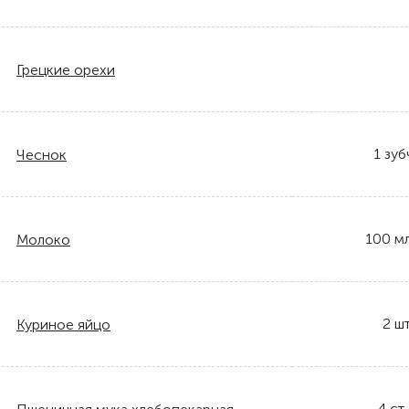
Грецкие орехи
1
зуб
Чеснок
100
м
Молоко
2
шт
Куриное яйцо
4
ст.