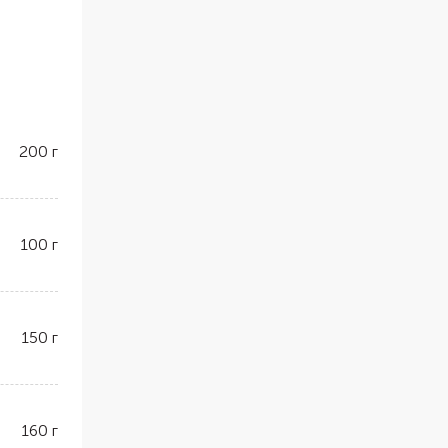
200
г
100
г
150
г
160
г