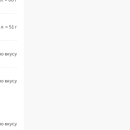
 л.
=
51
г
по вкусу
по вкусу
по вкусу