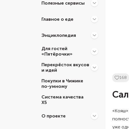
Полезные сервисы
Главное о еде
Энциклопедия
Для гостей
«Пятёрочки»
Перекрёсток вкусов
и идей
168
Покупки в Чижике
по-умному
Сал
Система качества
Х5
«Кояш» 
О проекте
полност
уже одн