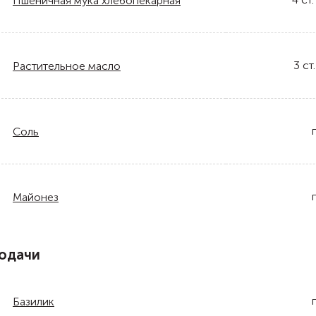
Пшеничная мука хлебопекарная
3
ст.
Растительное масло
Соль
Майонез
одачи
Базилик