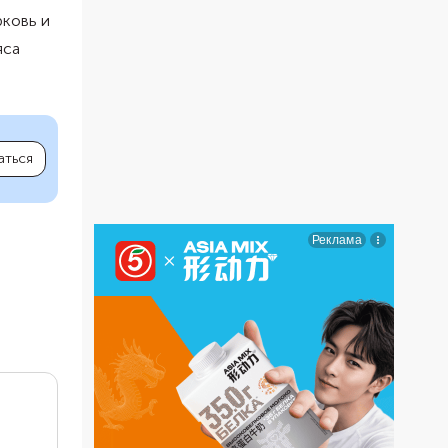
рковь и
яса
аться