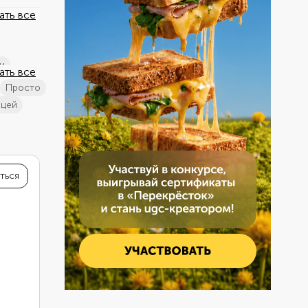
ать все
и
ать все
просто
ицей
м сыром
чечевицей
ться
 фаршем
онсервами
 капустой
ецептов
 курицей
 капустой