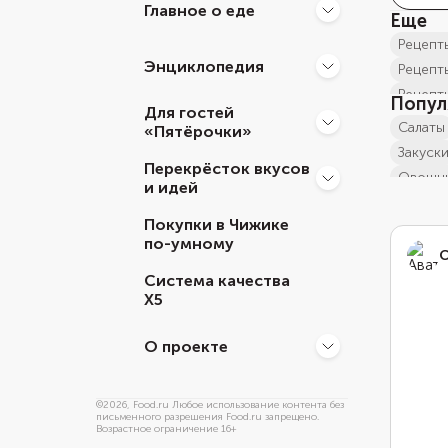
Главное о еде
Еще
рецеп
Энциклопедия
Рецепт
Рецепт
Попул
Для гостей
рецепт
салаты
«Пятёрочки»
рецеп
закуск
Перекрёсток вкусов
рецеп
овощн
и идей
рецепт
рецеп
рецепт
Покупки в Чижике
салат
по-умному
рецеп
салат 
С
рецепт
слоен
Система качества
рецеп
Х5
салат
рецеп
салат
рецеп
О проекте
салат
рецеп
салат
рецеп
рецепт
©
2026
, Food.ru Любое использование контента без
письменного разрешения Food.ru запрещено.
рецепт
салат
Возрастное ограничение 16+
рецепт