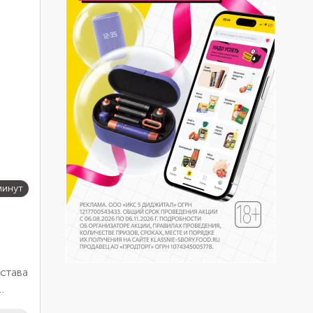
минут
става
се