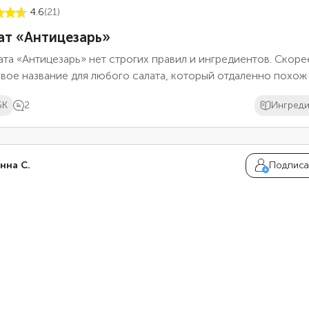
4.6
(21)
ат «Антицезарь»
ата «Антицезарь» нет строгих правил и ингредиентов. Скоре
вое название для любого салата, который отдаленно похож
ический «Цезарь», но выходит за рамки его канонов. Обычн
6K
2
Ингред
 салатах максимально доступные продукты, а приготовлени
ено. Все для того, чтобы быстро приготовить блюдо, по вк
имально напоминающее любимый салат.
нна С.
Подписа