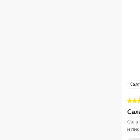
Сал
Сал
Салат
и пик
пона