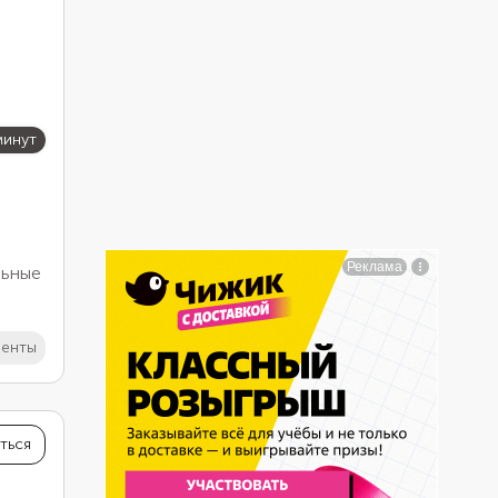
минут
льные
та,
иенты
нив
ться