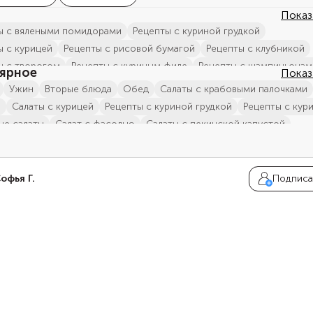
Показ
ты с вялеными помидорами
рецепты с куриной грудкой
ы с курицей
рецепты с рисовой бумагой
Рецепты с клубникой
ы с творогом
рецепты с куриным филе
рецепты с шампиньонам
ярное
Показ
ы с семенами чиа
рецепты с беконом
рецепты с тортильей
ужин
вторые блюда
обед
салаты с крабовыми палочками
ты с бананом
рецепты с авокадо
Рецепты с мясом
и
салаты с курицей
рецепты с куриной грудкой
Рецепты с кур
ты с куриным фаршем
рецепты с рикоттой
рецепты с творожны
ые салаты
салат с фасолью
салаты с пекинской капустой
ы с нутом
рецепты со слоёным тестом
рецепты с кефиром
ты с куриным филе
салат с сухариками
Рецепты с мясом
ы с тунцом
рецепты с зелёным луком
рецепты с тыквой
ы с консервированной красной фасолью
мясные салаты
ты с моцареллой
рецепты с филе индейкой
рецепты с красной 
с кукурузой
домашние рецепты
салаты из морепродуктов
офья Г.
Подписа
ы с печеньем
рецепты с куриным бедром
рецепты с говяжьим
ые салаты
салат с фасолью и сухариками
низкокалорийный
ты с молоком
рецепты с кускусом
рецепты с сыром адыгейским
ы с ветчиной
салаты с копчёной колбасой
салаты с рыбными к
ты с красной фасолью
рецепты с минтаем
рецепты с пекинской
ы с корейской морковью
салаты с красной фасолью
сборник р
ты с рисовой лапшой
рецепты со стручковой фасолью
ы с консервированной кукурузой
русская кухня
салаты с яйцом
ты с гречневой лапшой
рецепты с мидиями
рецепты с копчёной
ы с колбасой
рецепты с красной фасолью
рецепты с пекинской
ты с куриными желудками
рецепты с брюссельской капустой
ы с копчёной курицей
салаты с маринованными огурцами
ы с брынзой
рецепты с сулугуни
рецепты с солёными огурцами
ы с куриным филе
салаты с сыром
салаты с майонезом
ы с куриной голенью
рецепты с кокосовым молоком