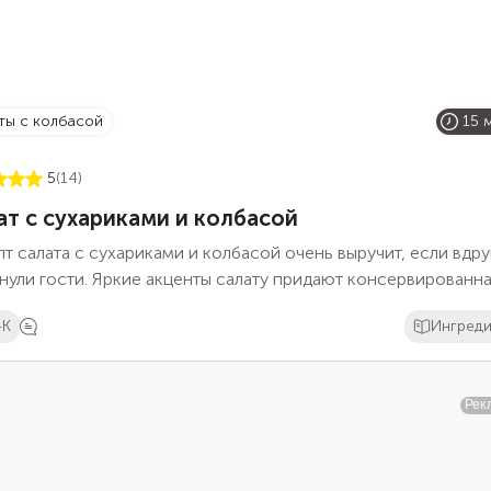
аты с колбасой
15 
5
(14)
ат с сухариками и колбасой
т салата с сухариками и колбасой очень выручит, если вдру
нули гости. Яркие акценты салату придают консервированн
уза и свежий огурец. Сухарики для салата нужно брать с не
4K
Ингред
женным вкусом. Но подчеркнуть вкус блюда могут сухарики
м копченой колбасы. Изюминка этого салата в хрустящих
твах сухарей. Поэтому, чтобы сухарики не размякли, добав
салат перед самой подачей.