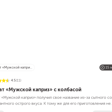
ат «Мужской капри...
15 
4.5
(11)
ат «Мужской каприз» с колбасой
 «Мужской каприз» получил свое название из-за сытного со
антного острого вкуса. К тому же для его приготовления не
добятся особые кулинарные навыки или особая техника — в