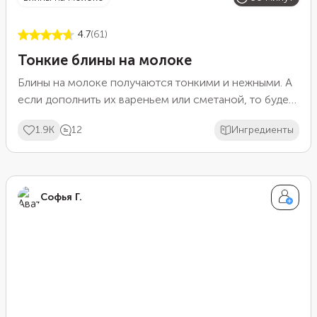
4.7
(61)
Тонкие блины на молоке
Блины на молоке получаются тонкими и нежными. А
если дополнить их вареньем или сметаной, то будет
еще вкуснее. Для приготовления блинов лучше
1.9K
12
Ингредиенты
использовать молоко 1,5% жирности, так они
получатся менее калорийными. В качестве начинки
можно выбрать фарш, грибы или ягоды. А можно
просто есть их с вареньем или сгущенкой.
Софья Г.