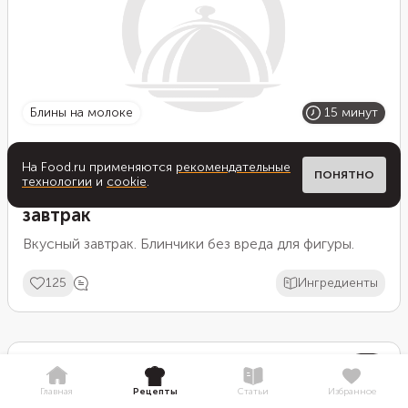
блины на молоке
15 минут
На Food.ru применяются
рекомендательные
ПОНЯТНО
технологии
и
cookie
.
ПП блинчики из рисовой муки на
завтрак
Вкусный завтрак. Блинчики без вреда для фигуры.
125
Ингредиенты
Анохина Г.
Главная
Рецепты
Статьи
Избранное