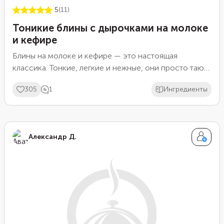
5
(11)
Тоникие блины с дырочками на молоке
и кефире
Блины на молоке и кефире — это настоящая
классика. Тонкие, легкие и нежные, они просто тают
во рту. Кроме того, они так просты в приготовлении,
305
1
Ингредиенты
что их можно сделать очень быстро. Когда блин
жарится на сковороде, на его поверхности начинают
появляться крошечные дырочки.
Александр Д.