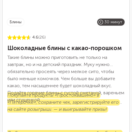
блины
30 минут
4.6
(26)
Шоколадные блины с какао-порошком
Такие блины можно приготовить не только на
завтрак, но и на детский праздник. Муку нужно
обязательно просеять через мелкое сито, чтобы
было меньше комочков. Чем больше вы добавите
какао, тем насыщеннее будет шоколадный вкус.
Подайте горячие блины с густой сметаной, вареньем
Покупайте продукты «Простоквашино» в
или сгущенкой.
«Пятёрочке», сохраните чек, зарегистрируйте его
на сайте розыгрыша
— и выигрывайте призы!