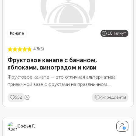
канапе
10 минут
4.8
(5)
Фруктовое канапе с бананом,
яблоками, виноградом и киви
Фруктовое канапе — это отличная альтернатива
привычной вазе с фруктами на праздничном
столе.Такое блюдо выглядит намного изящнее,
552
Ингредиенты
интереснее и богаче. Нарежьте все фрукты
кусочками и просто насадите на деревянные
шпажки. Такие порционные канапе придутся по душе
вашим гостям. В этом рецепте используются самые
Софья Г.
обычные фрукты: яблоко, банан киви и виноград.