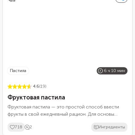
подходящие по цвету фрукты. Например, возьмите
вместо клубники арбуз, а вместо банана и апельсина
— дыню.
пастила
6 ч 10 мин
4.6
(19)
Фруктовая пастила
Фруктовая пастила — это простой способ ввести
фрукты в свой ежедневный рацион. Для основы
рецепта мы взяли киви, грушу и банан, но вы можете
718
2
Ингредиенты
выбрать любые фрукты на свой вкус — главное, чтобы