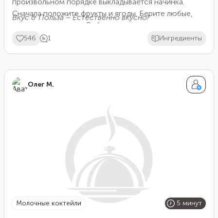
произвольном порядке выкладывается начинка.
Сначала положите фрукты и ягоды. Берите любые,
Вкус & Польза – Естественно вкусно!
какие вам нравятся. Добавьте арахисовую пасту.
Помимо вкуса и аромата она содержит множество
546
1
Ингредиенты
полезных жиров. Между фруктами насыпьте гранолу,
мюсли, семена чиа, орешки или семечки. И в
завершении полейте все маслом или сиропом.
Олег М.
молочные коктейли
5 минут