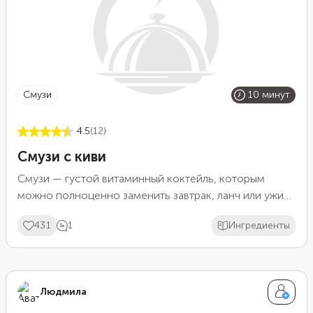
смузи
10 минут
4.5
(12)
Смузи с киви
Смузи — густой витаминный коктейль, которым
можно полноценно заменить завтрак, ланч или ужин.
Такой напиток, в отличие от соков, содержит
431
1
Ингредиенты
полезную фруктовую клетчатку и важные
микроэлементы. Один из самых простых рецептов
фруктового напитка — смузи с киви. Готовится
коктейль в блендере всего 5 минут.
Людмила