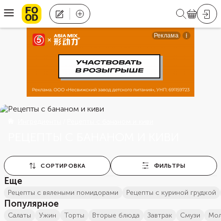
Ингредиенты
Рецепты с бананом и киви
РЕЦЕПТЫ С БАНАНОМ И КИВИ
СОРТИРОВКА
ФИЛЬТРЫ
Еще
рецепты с вялеными помидорами
рецепты с куриной грудкой
Популярное
салаты
ужин
торты
вторые блюда
завтрак
смузи
м