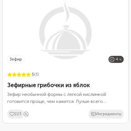
зефир
4 ч
5
(3)
Зефирные грибочки из яблок
Зефир необычной формы с легкой кислинкой
готовится проще, чем кажется. Лучше всего
вымешивать зефирную массу миксером, с помощью
223
Ингредиенты
венчика будет тяжело добиться нужной
консистенции. С сахарным сиропом нужно работать
аккуратно, он очень горячий. Все старания будут