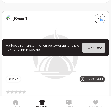
полезными веществами. В состав лакомства входят
яичные белки, сахар, вода и агар-агар. В нашем
рецепте в качестве добавки яблоки и сахарная пудра.
Юлия Т.
На Food.ru применяются
рекомендательные
ПОНЯТНО
технологии
и
cookie
.
зефир
2 ч 20 мин
Зефир «Простая вишенка»
Главная
Рецепты
Статьи
Избранное
Простой рецепт сладости из минимального