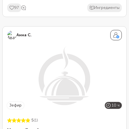
97
Ингредиенты
Анна С.
зефир
10 ч
5
(1)