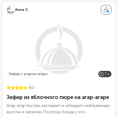
вознаграждены оригинальным десертом в форме
Анна С.
лесных грибов. Вкусно и необычно!
зефир с агаром-агаро...
7 ч
5
(2)
Зефир из яблочного пюре на агар-агаре
Агар-агар быстро застывает и обладает нейтральным
вкусом и запахом. Поэтому блюда с его