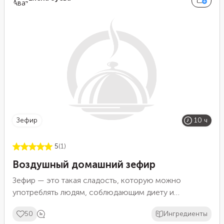
универсальному рецепту, а разнообразие в его
вкусовые свойства вносят добавки. Например,
свежая мята сделает зефир терпким и освежающим
лакомством.
зефир
10 ч
5
(1)
Воздушный домашний зефир
Зефир — это такая сладость, которую можно
употреблять людям, соблюдающим диету и
маленьким детям. Диетологи утверждают, что
50
Ингредиенты
умеренное употребление зефира насытит организм