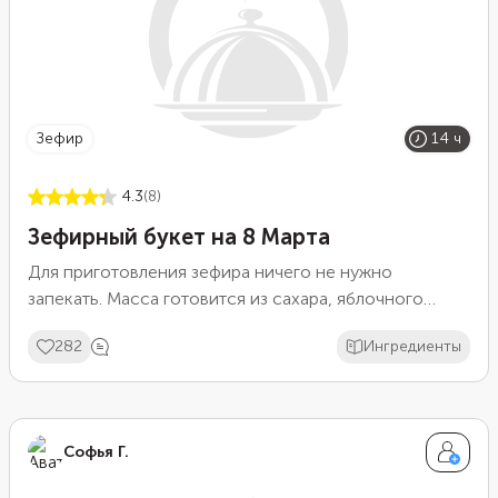
зефир
14 ч
4.3
(8)
Зефирный букет на 8 Марта
Для приготовления зефира ничего не нужно
запекать. Масса готовится из сахара, яблочного
сока, белков куриного яйца, глюкозного сиропа и
282
Ингредиенты
агар-агара силой 900 блюм. Сила агара отвечает за
упругость и плотность готовой массы. Для цветов
возьмите розовый или красный пищевой краситель, а
для лепестков — зеленый. Указанных ингредиентов
Софья Г.
хватит на 15 бутонов.