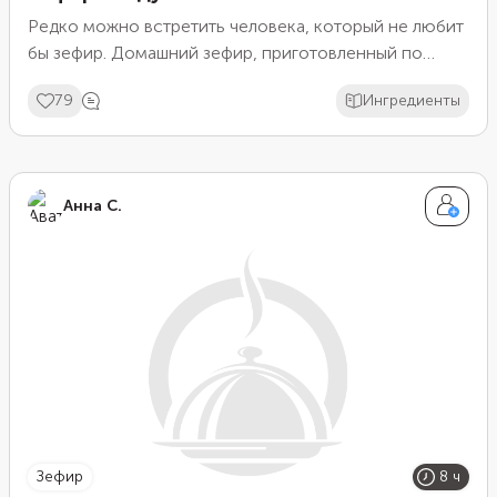
Редко можно встретить человека, который не любит
бы зефир. Домашний зефир, приготовленный по
этому рецепту, получается нежным и воздушным,
79
Ингредиенты
словно облако.
Анна С.
зефир
8 ч