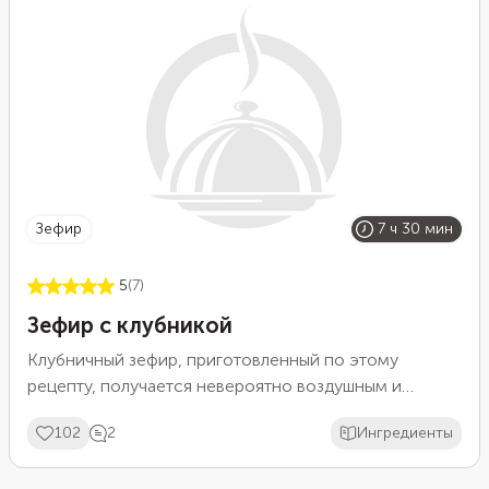
апельсином.
зефир
7 ч 30 мин
5
(7)
Зефир с клубникой
Клубничный зефир, приготовленный по этому
рецепту, получается невероятно воздушным и
ароматным, а готовится из простых и доступных
102
2
Ингредиенты
ингредиентов. Домашний зефир с полностью
натуральным составом можно давать даже