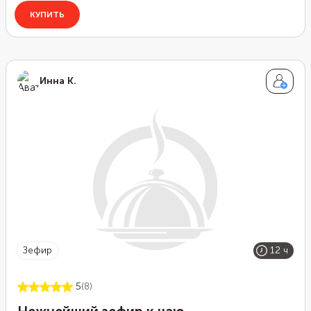
Инна К.
зефир
12 ч
5
(8)