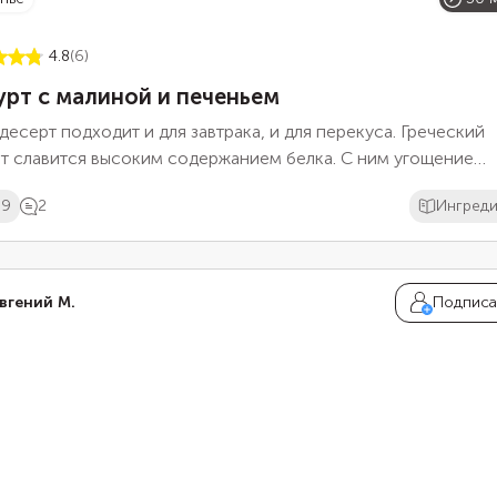
4.8
(6)
урт с малиной и печеньем
десерт подходит и для завтрака, и для перекуса. Греческий
рт славится высоким содержанием белка. С ним угощение
ится гораздо питательнее. Смешайте йогурт со свежей или
69
2
Ингред
роженной малиной и любым подсластителем. Ягоды придад
ту не только яркий вкус, но и красивый цвет. А чтобы добав
урности, возьмите немного сахарного печенья, поломайте 
ие кусочки и выложите в несколько слоев. Особенно эффек
вгений М.
Подписа
т будет смотреться в прозрачном стакане.