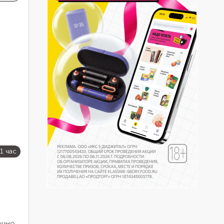
1 час
очное