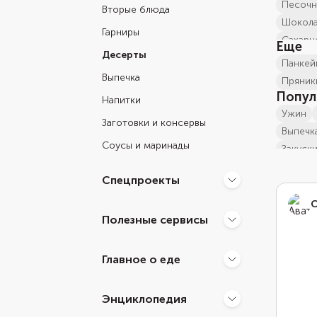
Песоч
Вторые блюда
Шокол
Гарниры
Сахар
Еще
Десерты
печен
панкей
крекер
Выпечка
пряник
печен
Попул
Напитки
печен
ужин
Заготовки и консервы
печен
выпечк
Соусы и маринады
печен
закуск
печен
Рецепт
Спецпроекты
печен
рецепт
блюда 
С
Полезные сервисы
Рецеп
низко
шокол
Главное о еде
рецеп
рецеп
Энциклопедия
Печен