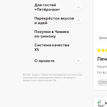
выпечк
Для гостей
«Пятёрочки»
Перекрёсток вкусов
и идей
Покупки в Чижике
по-умному
Шо
Система качества
Х5
Печ
О проекте
Кругл
по вс
©
2026
, Food.ru Любое использование контента без
осно
письменного разрешения Food.ru запрещено.
Возрастное ограничение 16+
3.
тесто
темн
буква
затем
М