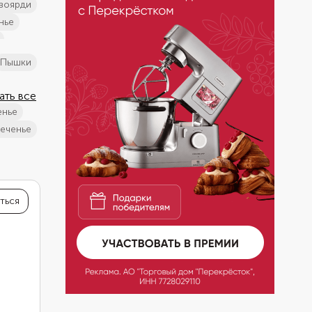
авоярди
нье
 корицей
пышки
дом
ать все
енье
 сыром
печенье
орешки
ться
рецепты
П печенье
м
кая кухня
я кухня