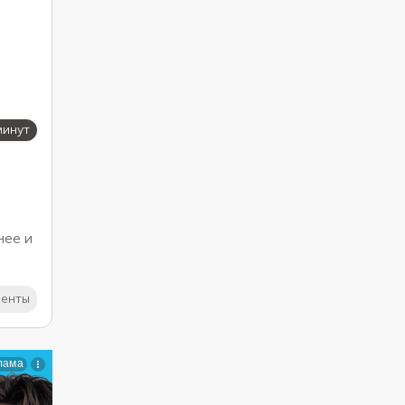
минут
нее и
лагу,
иенты
.