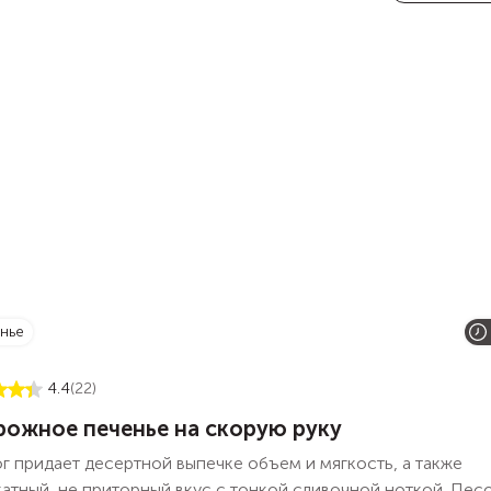
енье
4.4
(22)
рожное печенье на скорую руку
г придает десертной выпечке объем и мягкость, а также
атный, не приторный вкус с тонкой сливочной ноткой. Пес