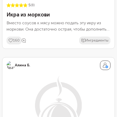
5
(8)
Икра из моркови
Вместо соусов к мясу можно подать эту икру из
моркови. Она достаточно острая, чтобы дополнить
мясные блюда, но в меру калорийная. Также можно
160
Ингредиенты
поставить ее на стол как закуску или добавить в суп
в качестве заправки. Помидоры дополнят вкус
моркови, поэтому старайтесь выбирать сорта с
ярким вкусом и ароматом.
Алина Б.