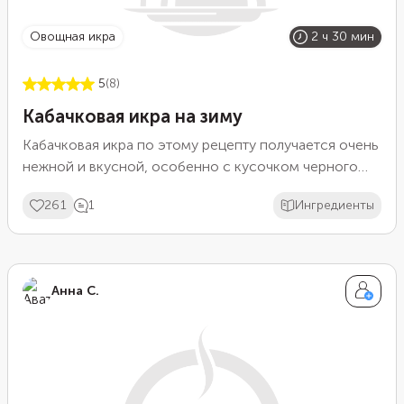
овощная икра
2 ч 30 мин
5
(8)
Кабачковая икра на зиму
Кабачковая икра по этому рецепту получается очень
нежной и вкусной, особенно с кусочком черного
хлеба. Для заготовки подойдут любые кабачки:
261
1
Ингредиенты
большие или маленькие, молодые или зрелые.
Натирать их нужно как можно мельче, чтобы
консистенция икры получилась максимально
однородной. Лучше всего воспользоваться для
Анна С.
этого электромясорубкой.