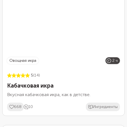
качестве соуса или закуски к основному блюду: как
мясному, так и рыбному или овощному. Из
указанного количества ингредиентов получается
одна банка объемом 1 л.
овощная икра
2 ч
5
(14)
Кабачковая икра
Вкусная кабачковая икра, как в детстве.
668
10
Ингредиенты