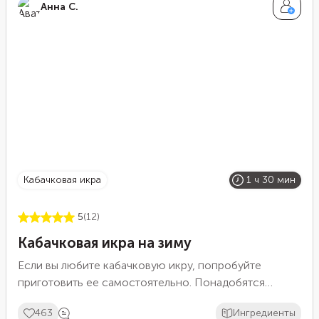
Анна С.
кабачковая икра
1 ч 30 мин
5
(12)
Кабачковая икра на зиму
Если вы любите кабачковую икру, попробуйте
приготовить ее самостоятельно. Понадобятся
только сами овощи, томатная паста, приправы, а
463
Ингредиенты
также мясорубка и погружной блендер, чтобы