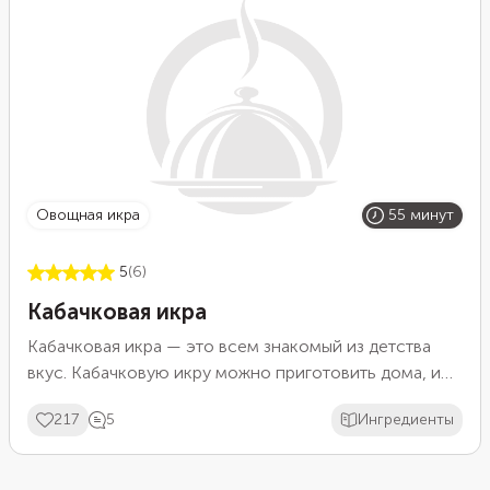
перец.
овощная икра
55 минут
5
(6)
Кабачковая икра
Кабачковая икра — это всем знакомый из детства
вкус. Кабачковую икру можно приготовить дома, и
получится она очень вкусная. Такую икру не
217
5
Ингредиенты
отличишь от магазинной, по текстуре и вкусу она
получится просто шикарная.