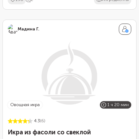
Мадина Г.
овощная икра
1 ч 20 мин
4.3
(6)
Икра из фасоли со свеклой