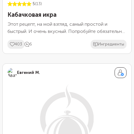
5
(13)
Кабачковая икра
Этот рецепт, на мой взгляд, самый простой и
быстрый. И очень вкусный. Попробуйте обязательно.
Из указанного количества ингредиентов выходит 6
403
6
Ингредиенты
баночек по 0,5 литра.
Евгений М.