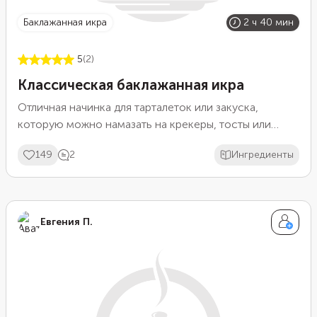
Баклажанная икра
2 ч 40 мин
5
(2)
Классическая баклажанная икра
Отличная начинка для тарталеток или закуска,
которую можно намазать на крекеры, тосты или
хлебцы. Баклажанную икру можно также подать в
149
2
Ингредиенты
качестве гарнира или самостоятельного блюда на
обед или ужин. Готовится эта масса просто:
обжарьте и потушите овощи, а затем измельчите их
блендером до желаемой консистенции.
Евгения П.