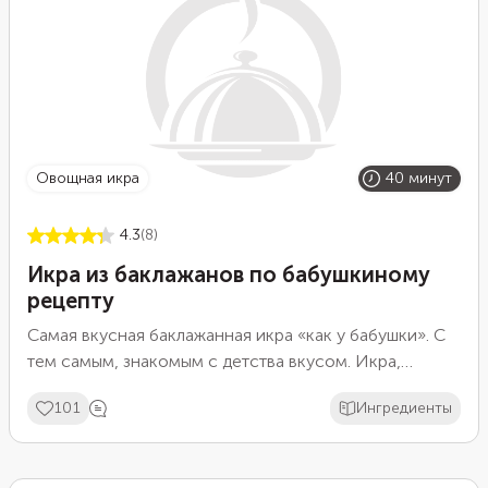
овощная икра
40 минут
4.3
(8)
Икра из баклажанов по бабушкиному
рецепту
Самая вкусная баклажанная икра «как у бабушки». С
тем самым, знакомым с детства вкусом. Икра,
которую можно намазать на бутерброд или просто
101
Ингредиенты
есть ложкой в качестве закуски. Делается она очень
просто и довольно быстро. Понадобится всего 40
минут перед тем, как поставить ее на стол. Главный