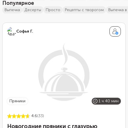
Популярное
выпечка
десерты
просто
Рецепты с творогом
выпечка в
Софья Г.
пряники
1 ч 40 мин
4.6
(33)
Новогодние пряники с глазурью