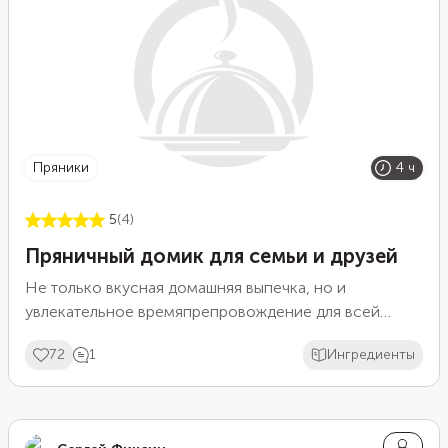
пряники
4 ч
5
(4)
Пряничный домик для семьи и друзей
Не только вкусная домашняя выпечка, но и
увлекательное времяпрепровождение для всей
семьи. Такой домик может стать прекрасным
72
1
Ингредиенты
подарком для близких и друзей. Рецепт
предоставлен блогером _kssyusha_.