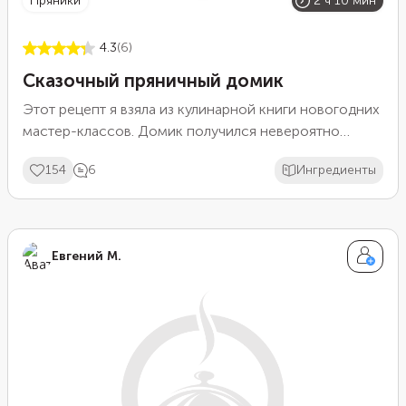
пряники
2 ч 10 мин
4.3
(6)
Сказочный пряничный домик
Этот рецепт я взяла из кулинарной книги новогодних
мастер-классов. Домик получился невероятно
красивый, он наполняет дом ароматом Рождества.
154
6
Ингредиенты
Приготовив его, вы получите массу позитивных
эмоций. Дети будут в восторге от такого необычного
пряника!
Евгений М.