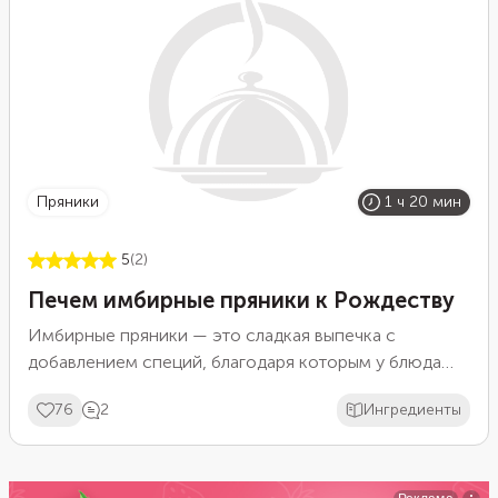
пряники
1 ч 20 мин
5
(2)
Печем имбирные пряники к Рождеству
Имбирные пряники — это сладкая выпечка с
добавлением специй, благодаря которым у блюда
появляется приятный аромат и вкус. В тесто
76
2
Ингредиенты
пряников можно класть мускатный орех, корицу,
имбирь или гвоздику. Этот десерт часто пекут в
преддверии Рождества и новогодних праздников. Из
теста вырезают различные фигурки и украшают