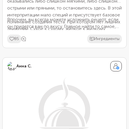
оказывались либо слишком мягкими, либо слишком
острыми или пряными, то остановитесь здесь. В этой
интерпритации мало специй и присутствует базовое
Впрочем, вы всегда можете усложнить рецепт, если
понимание создания теста. При котором нет лишних
он придется вам по вкусу. Главное найти то самое,
движений. Сухое к сухому, жидкое к жидкому.
идеальное тесто, которое заглушит всю возможную
85
Ингредиенты
лень, ведь вы будете ожидать маленького
кулинарного чуда.
Анна С.