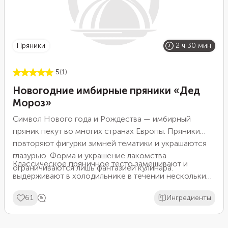
пряники
2 ч 30 мин
5
(1)
Новогодние имбирные пряники «Дед
Мороз»
Символ Нового года и Рождества — имбирный
пряник пекут во многих странах Европы. Пряники
повторяют фигурки зимней тематики и украшаются
глазурью. Форма и украшение лакомства
Классическое пряничное тесто замешивают и
ограничиваются лишь фантазией кулинара.
выдерживают в холодильнике в течении нескольких
часов. Благодаря такому “отдыху”, тесто становится
61
Ингредиенты
более плотным, что облегчает нарезку формы
пряника, а готовый пряник получается вкуснее и
нежнее.
Для особого аромата и пряности в тесто для