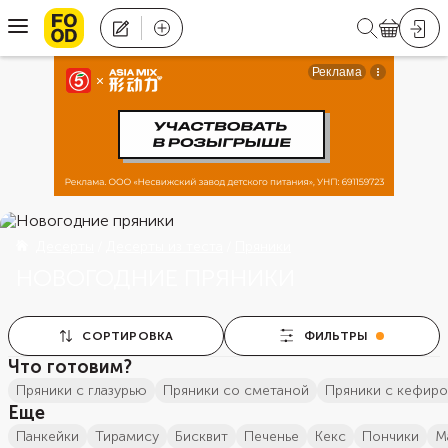
Десерты
Десерты из теста
Пряники
НОВОГОДНИЕ ПРЯНИКИ
СОРТИРОВКА
ФИЛЬТРЫ
Что готовим?
пряники с глазурью
пряники со сметаной
пряники с кефир
Еще
панкейки
тирамису
бисквит
печенье
кекс
пончики