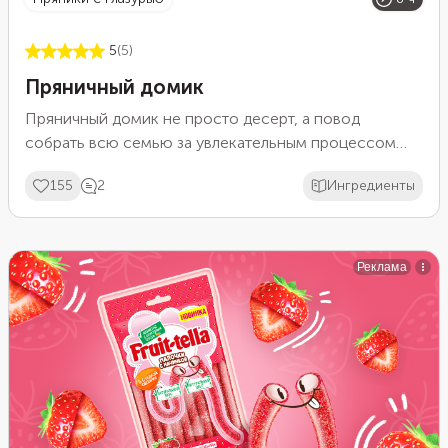
5
(5)
Пряничный домик
Пряничный домик не просто десерт, а повод
собрать всю семью за увлекательным процессом
приготовления и украшения. Этот красивый и уютный
155
2
Ингредиенты
зимний десерт наполняет дом ароматами специй,
создавая атмосферу праздника и тепла. Он
становится символом зимних праздников и главным
украшением стола.