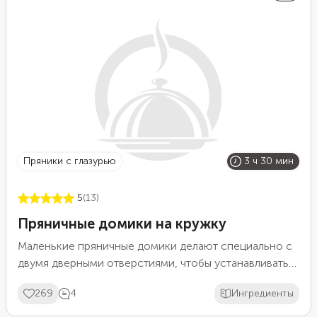
пряники с глазурью
3 ч 30 мин
5
(13)
Пряничные домики на кружку
Маленькие пряничные домики делают специально с
двумя дверными отверстиями, чтобы устанавливать
их на край чашки. Они хорошо смотрятся и как
269
4
Ингредиенты
самостоятельный десерт или новогодний сувенир.
Замесите пряное тесто, вырежьте детали по