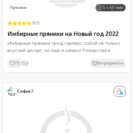
пряники
5 ч 55 мин
5
(3)
Имбирные пряники на Новый год 2022
Имбирные пряники представляют собой не только
вкусный десерт, но еще и символ Рождества и
Нового года. Принято считать, что впервые традиция
79
1
Ингредиенты
печь десерт в канун праздников появилась в Англии,
откуда позже перешла и в другие страны. Пошаговое
приготовление блюда несложное, хотя и требует
времени. Изделиям по традиции придают
Софья Г.
праздничные формы — елочки, звездочки, снежинки
и символы наступающего Нового года.