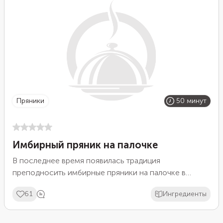
пряники
50 минут
Имбирный пряник на палочке
В последнее время появилась традиция
преподносить имбирные пряники на палочке в
качестве сладкого сувенира. Кондитерским
61
Ингредиенты
изделиями придают самую разную форму, в
зависимости от повода — Новый год или Рождество,
день рождения или 8 марта. Пряники оформляют