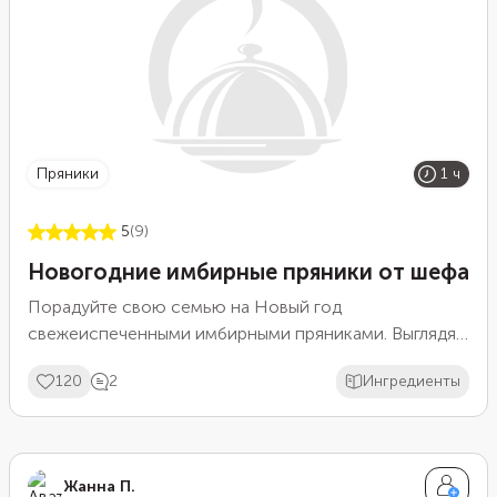
пряники
1 ч
5
(9)
Новогодние имбирные пряники от шефа
Порадуйте свою семью на Новый год
свежеиспеченными имбирными пряниками. Выглядят
они очень нарядно и по-праздничному. А
120
2
Ингредиенты
приготовить их несложно, очень увлекательно
делать их вместе с детьми.
Жанна П.