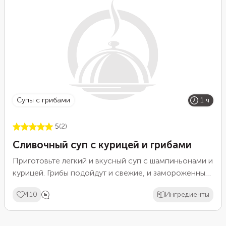
супы с грибами
1 ч
5
(2)
Сливочный суп с курицей и грибами
Приготовьте легкий и вкусный суп с шампиньонами и
курицей. Грибы подойдут и свежие, и замороженные,
и консервированные, и сушеные. Если хочется
410
Ингредиенты
получить более сытный суп, можете добавить горсть
риса или пару картофелин. Но и без этих добавок
блюдо получится очень сытным благодаря