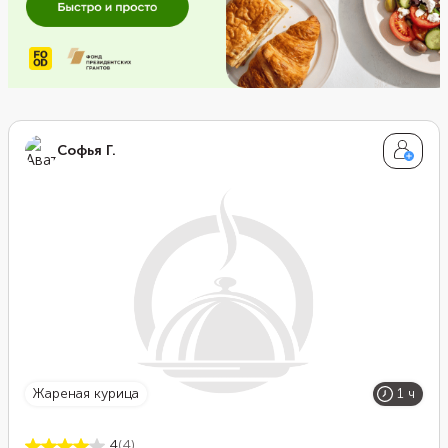
Софья Г.
жареная курица
1 ч
4
(4)