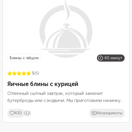
блины с яйцом
40 минут
5
(5)
Яичные блины с курицей
Отличный сытный завтрак, который заменит
бутерброды или сэндвичи. Мы приготовили начинку
из курицы с шампиньонами, но в качестве основы
430
1
Ингредиенты
взяли не хлеб и не блины на муке — вместо этого мы
пожарили тонкие яичные блинчики.