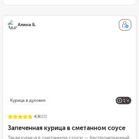
пармезаном. Подайте рагу с ломтиками чиабатты,
ищите здесь
.
чтобы макать хлеб в соус.
Алина Б.
курица в духовке
1 ч
4.8
(15)
Запеченная курица в сметанном соусе
Такая курица в сметанном соусе — беспроигрышный