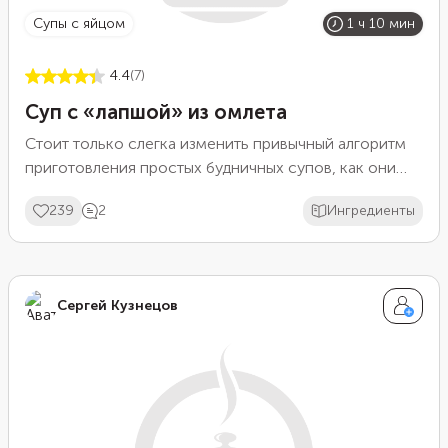
супы с яйцом
1 ч 10 мин
4.4
(7)
Суп с «лапшой» из омлета
Стоит только слегка изменить привычный алгоритм
приготовления простых будничных супов, как они
превращаются в новые интересные блюда. Положите
239
2
Ингредиенты
в зажарку из лука и моркови шампиньоны, а вместо
картофеля и вермишели сделайте тонкую «лапшу» из
яичного омлета. Со свежей зеленью такая «лапша»
будет ароматнее и красивее, но можно взять и сухие
Сергей Кузнецов
пряности или обойтись без них.