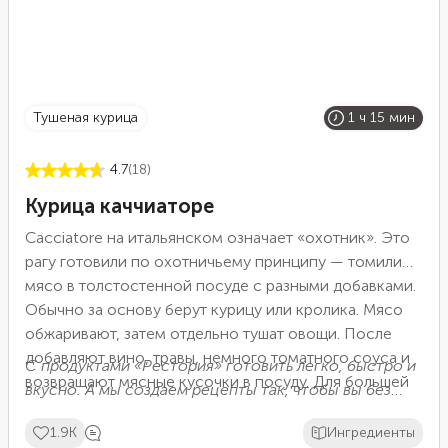
тушеная курица
1 ч 15 мин
4.7
(18)
Курица каччиаторе
Cacciatore на итальянском означает «охотник». Это
рагу готовили по охотничьему принципу — томили
мясо в толстостенной посуде с разными добавками.
Обычно за основу берут курицу или кролика. Мясо
обжаривают, затем отдельно тушат овощи. После
добавляют вино, травы, немного томатного соуса и
С продуктами «Рестория» готовить легко, быстро и
возвращают мясные кусочки в посуду. Для большей
вкусно. А мы создаем рецепты так, чтобы вы без
пикантности кладут немного каперсов и оливок.
лишних усилий радовали близких и наслаждались
Остается потушить все вместе и посыпать
1.9K
Ингредиенты
процессом. Еще больше интересных рецептов