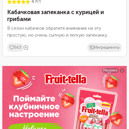
4.7
(7)
Кабачковая запеканка с курицей и
грибами
В сезон кабачков обратите внимание на эту
простую, но очень сытную и легкую запеканку.
Кроме самих овощей, для нее понадобится куриное
563
Ингредиенты
филе и шампиньоны. Мелко нарежьте мясо и грибы,
обжарьте с луком и морковью и смешайте с
натертыми кабачками. Добавьте сметану, яйца и
запеките под аппетитной сырной корочкой.