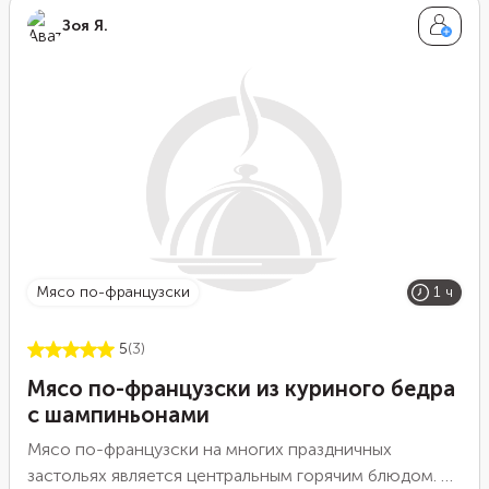
Такой салат отлично подойдет для семейного обеда
Зоя Я.
или ужина. В нем минимум углеводов и много белка,
к тому же он очень сытный, что будет очень кстати,
если нужно накормить всю семью.
мясо по-французски
1 ч
5
(3)
Мясо по-французски из куриного бедра
с шампиньонами
Мясо по-французски на многих праздничных
застольях является центральным горячим блюдом. В