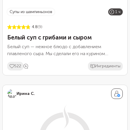
супы из шампиньонов
1 ч
4.8
(9)
Белый суп с грибами и сыром
Белый суп — нежное блюдо с добавлением
плавленого сыра. Мы сделали его на курином
бульоне. Для приготовления лучше взять куриное
522
Ингредиенты
бедро, а вот грудку брать не стоит — с ней бульон не
получится таким наваристым и вкусным, как из мяса
на кости. В качестве основных ингредиентов
добавили шампиньоны и картофель, а также всыпали
Ирина С.
немного мускатного ореха для вкуса.