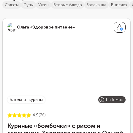
салаты
супы
ужин
вторые блюда
запеканка
выпечка
Ольга «Здоровое питание»
блюда из курицы
1 ч 5 мин
4.9
(76)
Куриные «бомбочки» с рисом и
жюльеном. Здоровое питание с Ольгой