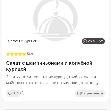
салаты с курицей
25 минут
5
(2)
Салат с шампиньонами и копчёной
курицей
Если вы любит сочетание курицы, грибов, сыра и
майонеза, то этот салат точно вам придется по душе.
В нем есть все ваши любимые ингредиенты.
203
Ингредиенты
Благодаря сыру, яйцам и майонезной заправке вкус
получается нежным и сливочным, а копченая курочка
и чеснок добавляют аромат дымка и пикантность.