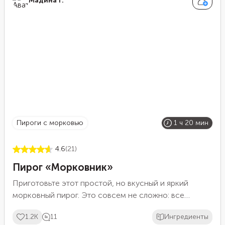
Мадина Г.
пироги с морковью
1 ч 20 мин
4.6
(21)
Пирог «Морковник»
Приготовьте этот простой, но вкусный и яркий
морковный пирог. Это совсем не сложно: все
ингредиенты смешиваются в однородную массу и
1.2K
11
Ингредиенты
отправляются в духовку на 1 час. Морковь нужно