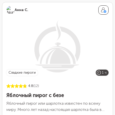
фрукты с кислинкой. В любом случае добавьте в
Анна С.
творожную массу немного цедры и лимонного сока.
Цитрус сделает вкус и аромат пирога более
выраженным и приятным.
сладкие пироги
1 ч
4.8
(12)
Яблочный пирог с безе
Яблочный пирог или шарлотка известен по всему
миру. Много лет назад настоящая шарлотка была в