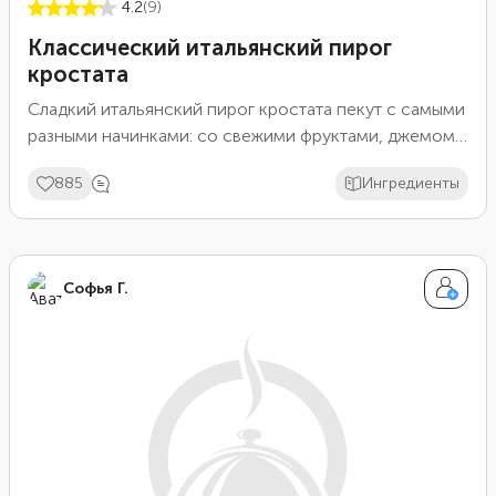
4.2
(9)
Классический итальянский пирог
кростата
Сладкий итальянский пирог кростата пекут с самыми
разными начинками: со свежими фруктами, джемом
или творогом, взбитым со сливками. Но в основе у
885
Ингредиенты
него всегда тонкое песочное тесто, на котором
размещается объемный слой начинки. Кростату
делают открытой, закрытой или с «решеткой» из
тонких полосок теста.
Софья Г.