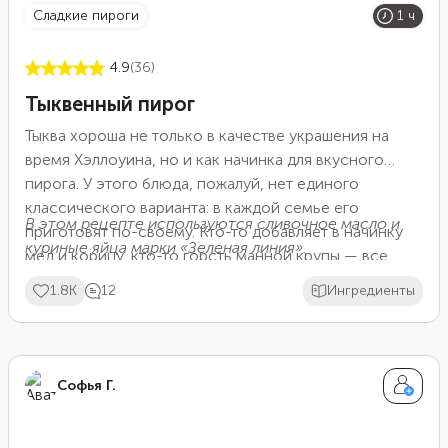
сладкие пироги
1 ч
4.9
(36)
Тыквенный пирог
Тыква хороша не только в качестве украшения на
время Хэллоуина, но и как начинка для вкусного
пирога. У этого блюда, пожалуй, нет единого
классического варианта: в каждой семье его
В этом рецепте используются сливочное масло и
приготовят по-своему. Кто-то добавляет в начинку
куриные яйца марки «Зеленая линия».
мед и корицу, кто-то горсть манной крупы — все
зависит от предпочтений. Главное, чтобы в итоге
1.8K
12
Ингредиенты
блюдо понравилось даже тем, кто к тыкве
равнодушен.
Софья Г.