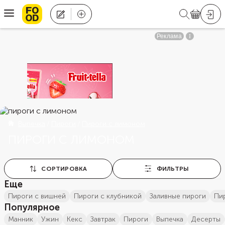
Выпечка
Пироги
Пироги с лимоном
ПИРОГИ С ЛИМОНОМ
СОРТИРОВКА
ФИЛЬТРЫ
Еще
пироги с вишней
пироги с клубникой
Заливные пироги
п
Популярное
манник
ужин
кекс
завтрак
пироги
выпечка
десерты