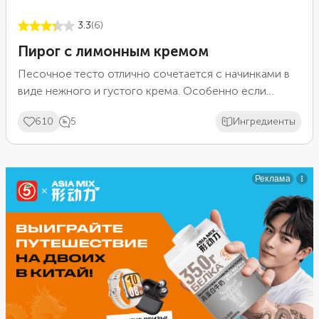
3.3
(6)
Пирог с лимонным кремом
Песочное тесто отлично сочетается с начинками в
виде нежного и густого крема. Особенно если
добавить в него любую фруктовую кислинку. Хорошо
610
5
Ингредиенты
подойдет цедра и сок цитрусовых. Приготовьте крем
с добавлением лимона и выложите его на плотную
основу из песочного теста.