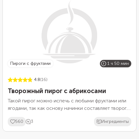
Пироги с фруктами
1 ч 50 мин
4.8
(16)
Творожный пирог с абрикосами
Такой пирог можно испечь с любыми фруктами или
ягодами, так как основу начинки составляет творог.
Мягкий вкус и естественная сладость абрикосов
560
3
Ингредиенты
очень хорошо гармонируют с кремом. Получается
очень нежный и не приторный пирог. Если же вам
нравятся более яркие вкусы, возьмите ягоды или