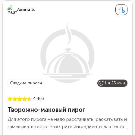
символизирует завернутого в пеленки Христа.
Алина Б.
Штоллен считается одной из самых значимых
рождественских традиций в Германии наравне с
пасхальным куличом.
сладкие пироги
1 ч 25 мин
4.4
(5)
Творожно-маковый пирог
Для этого пирога не надо расстаивать, раскатывать и
замешивать тесто. Разотрите ингредиенты для теста
в крошку и высыпьте в форму для выпечки. Мягкая