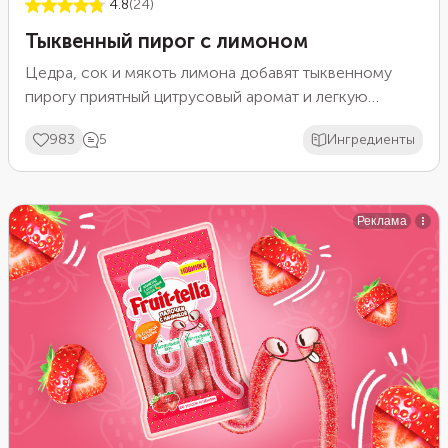
4.8
(24)
Тыквенный пирог с лимоном
Цедра, сок и мякоть лимона добавят тыквенному
пирогу приятный цитрусовый аромат и легкую
кислинку, которая разбавит естественную сладость
983
5
Ингредиенты
осеннего овоща. Пара столовых ложек изюма
сделает выпечку еще ароматнее. Если хотите
придать особую пикантность вкусу, предварительно
вымочите изюм в коньяке или роме.