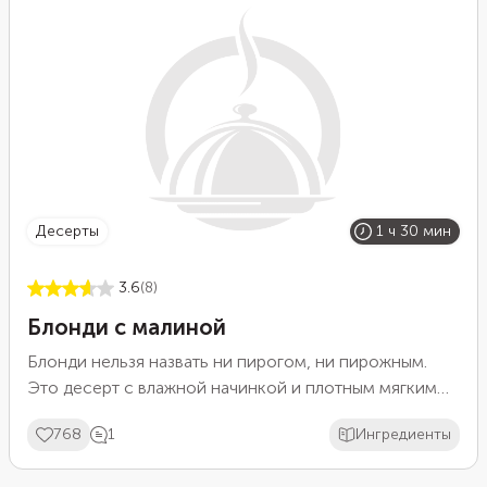
контрастирует с цитрусовой кислинкой.
десерты
1 ч 30 мин
3.6
(8)
Блонди с малиной
Блонди нельзя назвать ни пирогом, ни пирожным.
Это десерт с влажной начинкой и плотным мягким
тестом — «светлый» аналог знаменитого брауни,
768
1
Ингредиенты
только без какао. Вооружитесь венчиком, чтобы все
сделать правильно. Кстати, малину для блонди мыть