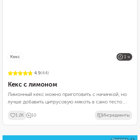
кекс
1 ч
4.9
(44)
Кекс с лимоном
Лимонный кекс можно приготовить с начинкой, но
лучше добавить цитрусовую мякоть в само тесто.
Тогда выпечка получится намного ароматнее и
1.2K
10
Ингредиенты
вкуснее. Кроме того, мякоть лимона отлично
выступает в роли натурального красителя. Благодаря
цитрусу кекс получится приятного светло-желтого
оттенка. Количество сахара в кексе вы можете