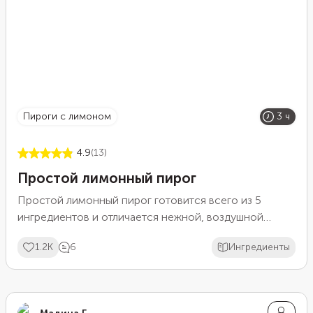
пироги с лимоном
3 ч
4.9
(13)
Простой лимонный пирог
Простой лимонный пирог готовится всего из 5
ингредиентов и отличается нежной, воздушной
текстурой, напоминающей чизкейк. Он получится
1.2K
6
Ингредиенты
даже у тех, кто не дружит с тестом, потому что для
основы используется уже готовое печенье.