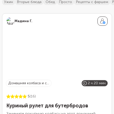
ужин
вторые блюда
обед
просто
рецепты с фаршем
Мадина Г.
домашняя колбаса и с...
2 ч 20 мин
5
(16)
Куриный рулет для бутербродов
Замените покупную колбасу на этот домашний