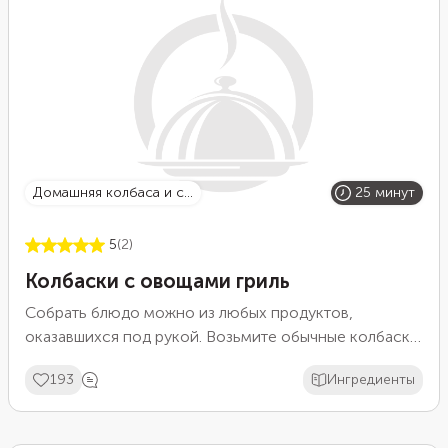
домашняя колбаса и с...
25 минут
5
(2)
Колбаски с овощами гриль
Собрать блюдо можно из любых продуктов,
оказавшихся под рукой. Возьмите обычные колбаски
и овощи, выложите все на сковороду-гриль и
193
Ингредиенты
пожарьте в течение 15 минут. Можно взять и
обычную сковороду. Из овощей мы выбрали цукини,
сладкий перец, спаржу и лук. При желании добавьте