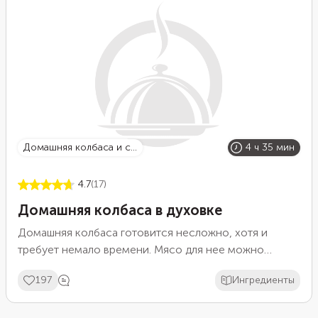
домашняя колбаса и с...
4 ч 35 мин
4.7
(17)
Домашняя колбаса в духовке
Домашняя колбаса готовится несложно, хотя и
требует немало времени. Мясо для нее можно
выбрать любое. Свинина достаточно жирная,
197
Ингредиенты
поэтому ее можно взять меньше. Специи выбирайте
по своему вкусу, но кориандр лучше оставить —
благодаря нему колбаса получается более