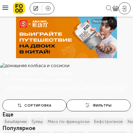
Вторые блюда
Мясные блюда
Домашняя колбаса и сосиски
ДОМАШНЯЯ КОЛБАСА И СОСИСКИ
СОРТИРОВКА
ФИЛЬТРЫ
Еще
бешбармак
гуляш
мясо по-французски
бефстроганов
х
Популярное