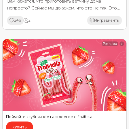
Вам кажется, что приготовить ветчину дома
непросто? Сейчас мы докажем, что это не так. Это
не сложнее, чем просто запечь мясо в духовке!
248
2
Ингредиенты
Нужно лишь немного подождать, пока мясо
замаринуется и остынет после запекания. Зато на
бутерброды можно будет нарезать ветчину, в
качестве и вкусе которой вы точно уверены.