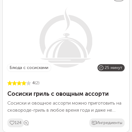
блюда с сосисками
25 минут
4
(2)
Сосиски гриль с овощным ассорти
Сосиски и овощное ассорти можно приготовить на
сковороде-гриль в любое время года и даже не
выходя из дома. В результате получится блюдо, не
124
Ингредиенты
уступающее по вкусу приготовленным на открытом
гриле или мангале. Подберите овощное ассорти по