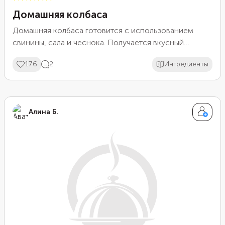
Домашняя колбаса
Домашняя колбаса готовится с использованием
свинины, сала и чеснока. Получается вкусный
продукт без использования консервантов. Ее можно
176
2
Ингредиенты
употреблять как холодной, так и горячей. Свинину
лучше выбирать постнее, без жира, так как в рецепте
уже используется сало.
Алина Б.