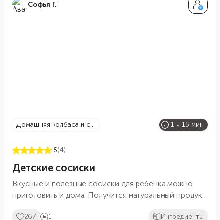
Софья Г.
может развалиться.
домашняя колбаса и с...
1 ч 15 мин
5
(4)
Детские сосиски
Вкусные и полезные сосиски для ребенка можно
приготовить и дома. Получится натуральный продукт
без красителей и вредных добавок. Для основы
267
1
Ингредиенты
смешайте три вида фарша и сливки. Тогда сосиски