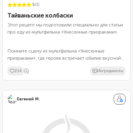
5
(3)
Тайваньские колбаски
Этот рецепт мы подготовили специально для статьи
про еду из мультфильма
«Унесенные призраками»
.
Помните сцену из мультфильма «Унесенные
призраками», где героев встречает обилие вкусной
еды в заброшенном ресторанчике? Среди ярких
214
Ингредиенты
угощений на экране появляются тайваньские
колбаски — необычно сладковатые сосиски с
запахом лакрицы и вкусом азиатских специй. Обычно
такие колбаски готовят из свинины, но их также
Евгений М.
можно сделать и из курицы. Процесс приготовления
довольно долгий и не самый простой, но результат
определенно стоит затраченных усилий.