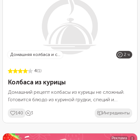
домашняя колбаса и с...
2 ч
4
(1)
Колбаса из курицы
Домашний рецепт колбасы из курицы не сложный.
Готовится блюдо из куриной грудки, специй и
желатина. Куриная колбаса идеально подходит для
140
3
Ингредиенты
детского стола и диетического питания. Это
полностью натуральный продукт без жира,
консервантов и других пищевых добавок. Для
приготовления колбасы лучше взять охлажденное