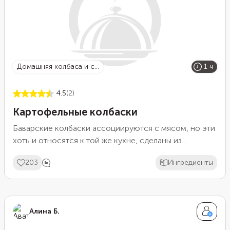
домашняя колбаса и с...
1 ч
4.5
(2)
Картофельные колбаски
Баварские колбаски ассоциируются с мясом, но эти
хоть и относятся к той же кухне, сделаны из
картофеля. Легкую копченую нотку им придает
203
Ингредиенты
бекон, грибы также делают вкус более
многогранным. Дополнительные ингредиенты
следует предварительно обжарить, а затем смешать
с сырым тертым картофелем и начинить ими
Алина Б.
натуральную оболочку. Останется лишь обжарить
колбаски, а затем довести до готовности в духовке.