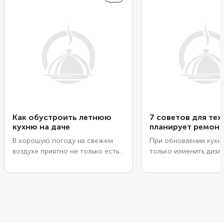
Как обустроить летнюю
7 советов для тех,
кухню на даче
планирует ремонт
В хорошую погоду на свежем
При обновлении кухн
воздухе приятно не только есть,
только изменить диза
но и готовить. Поэтому многие
интерьера, но и сдела
дачники ставят на участке
пространство более
летнюю кухню. Если тоже
функциональным. Ред
планируете обустроить уличную
Food.ru выяснила, на 
зону для готовки, советуем
обратить внимание п
заранее решить, какой она будет,
ремонтом, чтобы пос