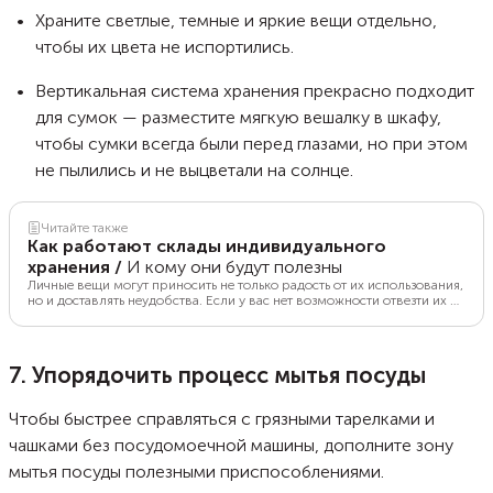
Храните светлые, темные и яркие вещи отдельно,
чтобы их цвета не испортились.
Вертикальная система хранения прекрасно подходит
для сумок — разместите мягкую вешалку в шкафу,
чтобы сумки всегда были перед глазами, но при этом
не пылились и не выцветали на солнце.
Читайте также
Как работают склады индивидуального
хранения
/
И кому они будут полезны
Личные вещи могут приносить не только радость от их использования,
но и доставлять неудобства. Если у вас нет возможности отвезти их в
гараж или на дачу, арендуйте склад в своем городе. Рассказываем,
как это устроено, сколько стоит и кому подойдет.
7. Упорядочить процесс мытья посуды
Чтобы быстрее справляться с грязными тарелками и
чашками без посудомоечной машины, дополните зону
мытья посуды полезными приспособлениями.