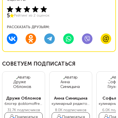
5
Рейтинг из
2
оценок
РАССКАЗАТЬ ДРУЗЬЯМ:
СОВЕТУЕМ ПОДПИСАТЬСЯ
Друже Обломов
Анна Синицына
Софья 
блогер @oblomoffrecipe
кулинарный редактор Food.ru
31.7K
подписчиков
8.0K
подписчиков
6.0K
под
Подписаться
Подписаться
Подп