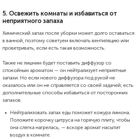
современных гаджетов обещают в рекламе, что справятся с
проблемой загрязнения на 99%. Рассказываем, стоит ли покупать
такую технику, почему каждый день появляется пыль в доме и чем она
5. Освежить комнаты и избавиться от
опасна.
неприятного запаха
Химический запах после уборки может долго оставаться
в ванной, поэтому советуем включать вентиляцию или
проветривать, если есть такая возможность.
Также не лишним будет поставить диффузор со
спокойным ароматом — он нейтрализует неприятные
запахи. Но если нового диффузора под рукой не
оказалось или он не справляется со своей задачей, есть
дополнительные способы избавиться от посторонних
запахов.
Нейтрализовать запах еды поможет кожура лимона.
Положите корочку цитруса на горячую плиту, чтобы
она слегка нагрелась, — вскоре аромат насытит
воздух в комнате.