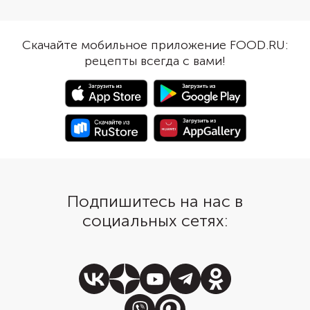
можно использовать даже
детстве. Рассказываем
подросткам и взрослым, у
организовать питание
которых есть проблемы с
маленького аллергика
Скачайте мобильное приложение FOOD.RU:
когнитивными функциями.
саду и в путешествии;
рецепты всегда с вами!
Рассказываем, как нейроигры
снизить возможные р
улучшают внимание, мышление,
научить ребенка здор
умение ориентироваться в
пищевому поведению
пространстве и во времени.
Подпишитесь на нас в
социальных сетях: