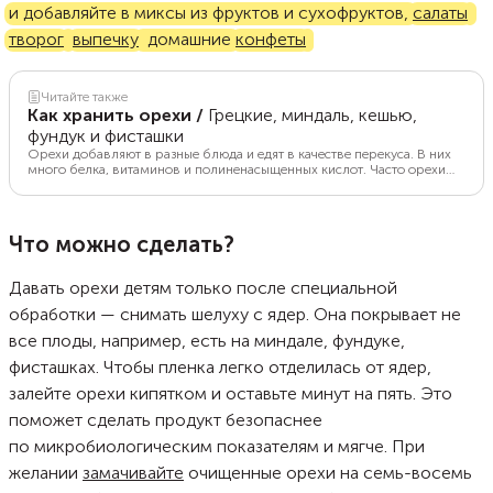
и добавляйте в миксы из фруктов и сухофруктов,
салаты
,
творог
,
выпечку
, домашние
конфеты
.
Читайте также
Как хранить орехи
/
Грецкие, миндаль, кешью,
фундук и фисташки
Орехи добавляют в разные блюда и едят в качестве перекуса. В них
много белка, витаминов и полиненасыщенных кислот. Часто орехи
покупают впрок, поэтому важно знать, как сохранить их вкус и
полезные свойства. Рассказываем, как правильно хранить орехи в
домашних условиях.
Что можно сделать?
Давать орехи детям только после специальной
обработки — снимать шелуху с ядер. Она покрывает не
все плоды, например, есть на миндале, фундуке,
фисташках. Чтобы пленка легко отделилась от ядер,
залейте орехи кипятком и оставьте минут на пять. Это
поможет сделать продукт безопаснее
по микробиологическим показателям и мягче. При
желании
замачивайте
очищенные орехи на семь-восемь