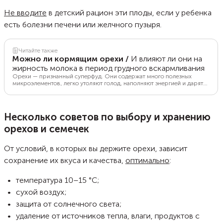
Не вводите
в детский рацион эти плоды, если у ребенка
есть болезни печени или желчного пузыря.
Читайте также
Можно ли кормящим орехи
/
И влияют ли они на
жирность молока в период грудного вскармливания
Орехи — признанный суперфуд. Они содержат много полезных
микроэлементов, легко утоляют голод, наполняют энергией и дарят
хорошее настроение. Но еще они включены в список самых
распространенных аллергенов и требуют особого внимания при
включении в рацион кормящей мамы. Разбираемся с экспертом,
нужно ли ограничивать употребление орехов в период лактации.
Несколько советов по выбору и хранению
орехов и семечек
От условий, в которых вы держите орехи, зависит
сохранение их вкуса и качества,
оптимально
:
температура 10–15 °С;
сухой воздух;
защита от солнечного света;
удаление от источников тепла, влаги, продуктов с