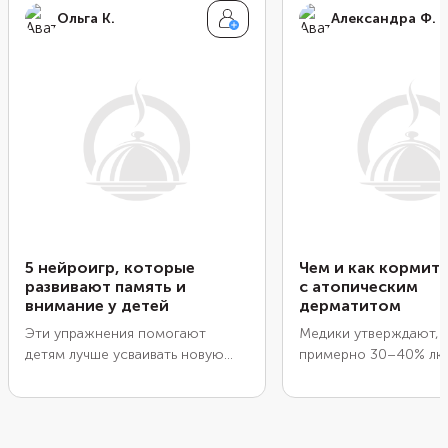
Ольга К.
Александра Ф.
5 нейроигр, которые
Чем и как кормит
развивают память и
с атопическим
внимание у детей
дерматитом
Эти упражнения помогают
Медики утверждают, 
детям лучше усваивать новую
примерно
30–40%
лю
информацию и адаптироваться в
страдают аллергией и
обществе. Они полезны и
дерматитом в разных 
совсем малышам, и тем, кто
обычно эти болезни 
собирается пойти в школу. Их
дают о себе знать в 