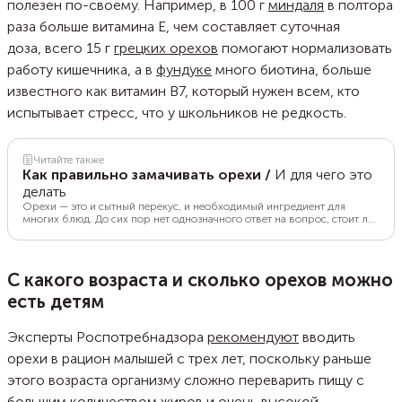
полезен по-своему. Например, в 100 г
миндаля
в полтора
раза больше витамина E, чем составляет суточная
доза, всего 15 г
грецких орехов
помогают нормализовать
работу кишечника, а в
фундуке
много биотина, больше
известного как витамин B7, который нужен всем, кто
испытывает стресс, что у школьников не редкость.
Читайте также
Как правильно замачивать орехи
/
И для чего это
делать
Орехи — это и сытный перекус, и необходимый ингредиент для
многих блюд. До сих пор нет однозначного ответ на вопрос, стоит ли
замачивать орехи перед употреблением. Рассказываем, правда ли,
что, оставив орехи на ночь в воде, можно многократно увеличить их
пользу, а также делимся идеями разнообразных блюд из них.
С какого возраста и сколько орехов можно
есть детям
Эксперты Роспотребнадзора
рекомендуют
вводить
орехи в рацион малышей с трех лет, поскольку раньше
этого возраста организму сложно переварить пищу с
большим количеством жиров и очень высокой