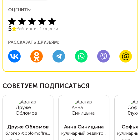
ОЦЕНИТЬ:
5
Рейтинг из
1
оценки
РАССКАЗАТЬ ДРУЗЬЯМ:
СОВЕТУЕМ ПОДПИСАТЬСЯ
Друже Обломов
Анна Синицына
Софья 
блогер @oblomoffrecipe
кулинарный редактор Food.ru