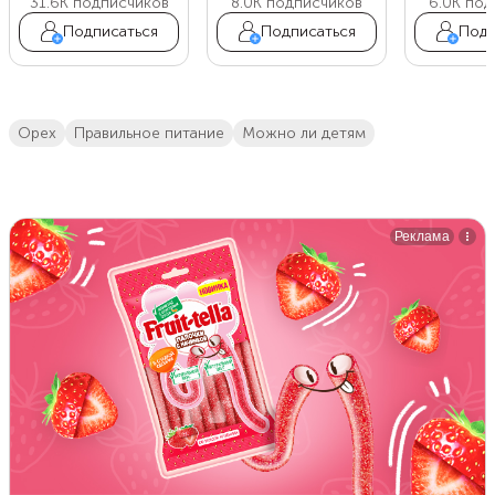
31.6K
подписчиков
8.0K
подписчиков
6.0K
под
Подписаться
Подписаться
Подп
орех
правильное питание
Можно ли детям