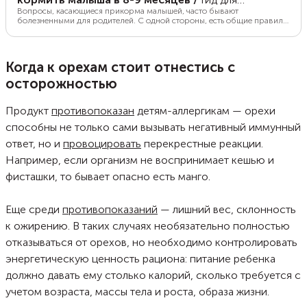
родителей
Вопросы, касающиеся прикорма малышей, часто бывают
болезненными для родителей. С одной стороны, есть общие правила
и рекомендации педиатров, с другой — индивидуальные особенности
каждого ребенка. Как совместить грудное вскармливание и прикорм,
чтобы всем было хорошо? Каким должен быть прикорм и питание
малыша к 8-9 месяцам? Обо всем этом в нашем материале.
Когда к орехам стоит отнестись с
осторожностью
Продукт
противопоказан
детям-аллергикам — орехи
способны не только сами вызывать негативный иммунный
ответ, но и
провоцировать
перекрестные реакции.
Например, если организм не воспринимает кешью и
фисташки, то бывает опасно есть манго.
Еще среди
противопоказаний
— лишний вес, склонность
к ожирению. В таких случаях необязательно полностью
отказываться от орехов, но необходимо контролировать
энергетическую ценность рациона: питание ребенка
должно давать ему столько калорий, сколько требуется с
учетом возраста, массы тела и роста, образа жизни.