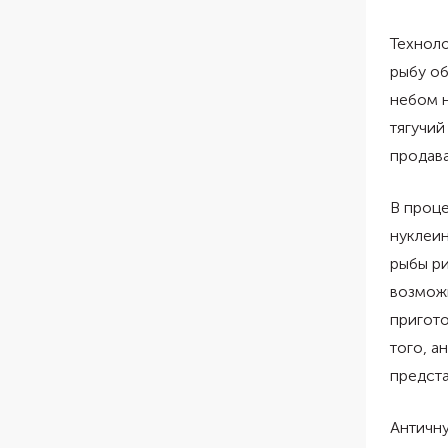
Технол
рыбу о
небом н
тягучий
продав
В проц
нуклеин
рыбы ри
возможн
пригото
того, 
предста
Античн