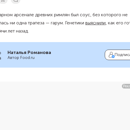
арном арсенале древних римлян был соус, без которого не
ась ни одна трапеза — гарум. Генетики
выяснили
, как его г
ячи лет назад.
Наталья Романова
Подпис
Автор Food.ru