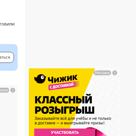
отовили
аться