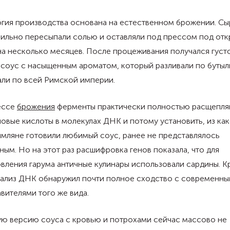
огия производства основана на естественном брожении. С
бильно пересыпали солью и оставляли под прессом под от
а несколько месяцев. После процеживания получался густ
 соус с насыщенным ароматом, который разливали по бутыл
али по всей Римской империи.
ессе
брожения
ферменты практически полностью расщепл
овые кислоты в молекулах ДНК и потому установить, из ка
мляне готовили любимый соус, ранее не представлялось
ым. Но на этот раз расшифровка генов показала, что для
вления гарума античные кулинары использовали сардины. 
анализ ДНК обнаружил почти полное сходство с современн
вителями того же вида.
ую версию соуса с кровью и потрохами сейчас массово не