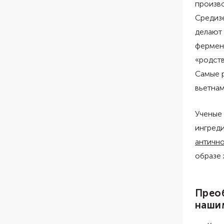
произво
Средизе
делают
фермен
«родст
Самые 
вьетна
Ученые 
ингреди
античн
образе 
Преоб
наши