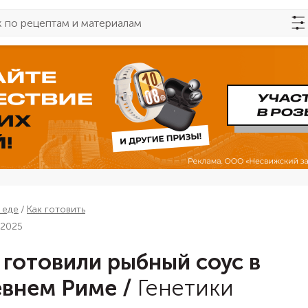
 еде
Как готовить
 2025
 готовили рыбный соус в
внем Риме
/
Генетики