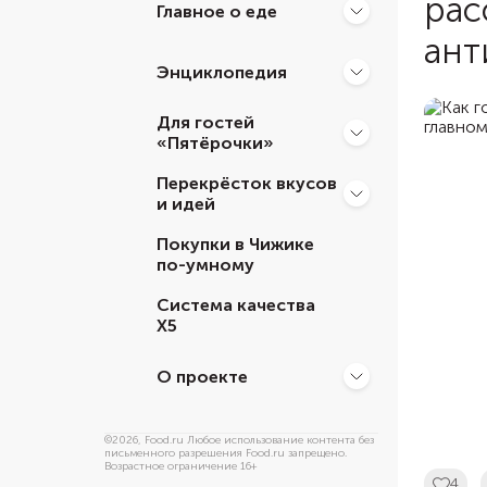
рас
Главное о еде
ант
Энциклопедия
Для гостей
«Пятёрочки»
Перекрёсток вкусов
и идей
Покупки в Чижике
по-умному
Система качества
Х5
О проекте
©
2026
, Food.ru Любое использование контента без
письменного разрешения Food.ru запрещено.
Возрастное ограничение 16+
4