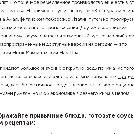
дят. Но точечное ремесленное производство еще есть в с
мноморья. Например, соус из анчоусов «Колатура ди Алич
 на Амальфитанском побережье Италии путем контролируе
тации и медленного процеживания. Другим европейским
венником» гарума считается знаменитый
вустерширский со
распространенные и доступные версии на сегодня — это
мский Ныок Мам и тайский Нам Пла.
придают большое значение открытию, ведь понимание того
ент использовался для одного из самых популярных
продук
ости
, даст более полное представление не только о рационе
жизни римлян, но и об экономике Древнего Рима в целом.
ражайте привычные блюда, готовьте соус
м рецептам: