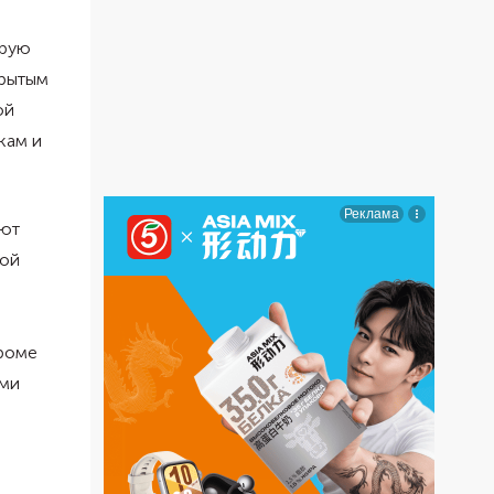
ырую
крытым
ой
кам и
яют
кой
Кроме
ыми