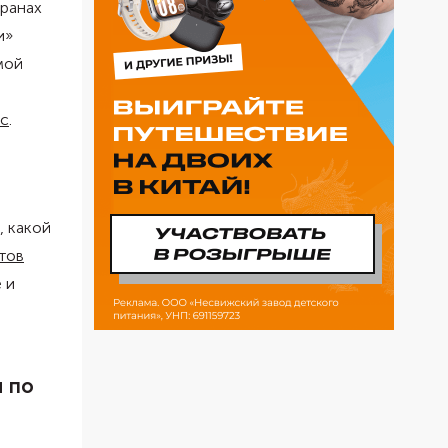
транах
и»
мой
ус
.
, какой
тов
 и
ы по