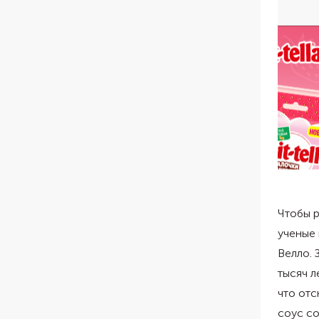
Чтобы р
ученые 
Велло. 
тысяч л
что от
соус с