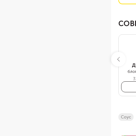
СОВ
Д
бло
3
соус