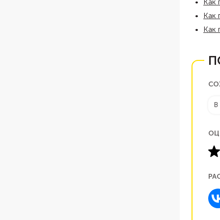
Как 
Как 
Как 
П
СО
В
ОЦ
РА