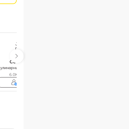
Софья Глухова
Алина Бирюкова
кулинарный редактор Food.ru
кулинарный редактор Food.ru
6.0K
подписчиков
4.8K
подписчиков
Подписаться
Подписаться