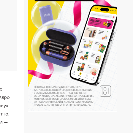
е
 Адро
двух
стно,
ья —