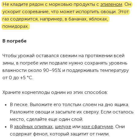
Не кладите рядом с морковью продукты с
этиленом
. Он
ускорит созревание, что может испортить овощи. Этот
газ содержится, например, в бананах, яблоках,
помидорах.
В погребе
Чтобы урожай оставался свежим на протяжении всей
зимы, в погребе или подвале нужно сохранять уровень
влажности около 90–95% и поддерживать температуру
от 0 до +5 °C.
Храните корнеплоды одним из этих способов:
В песке. Выложите его толстым слоем на дно ящика.
Разложите овощи и засыпьте их сверху. Если осталось
место, сделайте еще один слой.
В
хвойных опилках
,
шелухе
или
мхе сфагнуме
. Они
содержат фенол, который защитит от гнили.