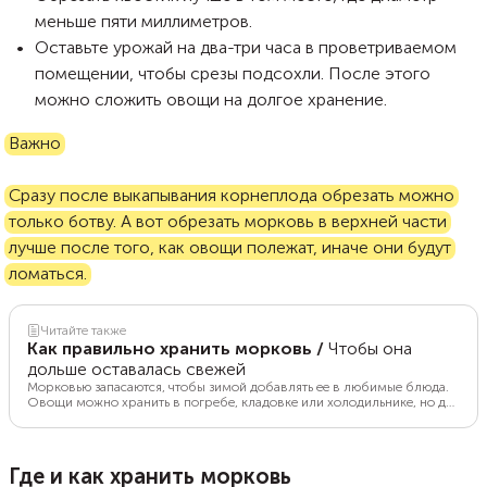
меньше пяти миллиметров.
Оставьте урожай на два-три часа в проветриваемом
помещении, чтобы срезы подсохли. После этого
можно сложить овощи на долгое хранение.
Важно
Сразу после выкапывания корнеплода обрезать можно
только ботву. А вот обрезать морковь в верхней части
лучше после того, как овощи полежат, иначе они будут
ломаться.
Читайте также
Как правильно хранить морковь
/
Чтобы она
дольше оставалась свежей
Морковью запасаются, чтобы зимой добавлять ее в любимые блюда.
Овощи можно хранить в погребе, кладовке или холодильнике, но для
этого нужны определенные условия. Что нужно делать, чтобы они
оставались свежими до следующего урожая? Редакция Food.ru
делится лайфхаками.
Где и как хранить морковь