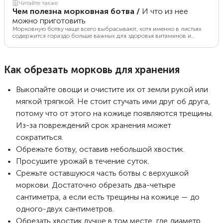
Читайте также
Чем полезна морковная ботва
/
И что из нее
можно приготовить
Морковную ботву чаще всего выбрасывают, хотя именно в листьях
содержится гораздо больше важных для здоровья витаминов и
микроэлементов, чем в корнеплоде. Рассказываем о полезных
свойствах зелени и как ее можно использовать.
Как обрезать морковь для хранения
Выкопайте овощи и очистите их от земли рукой или
мягкой тряпкой. Не стоит стучать ими друг об друга,
потому что от этого на кожице появляются трещины.
Из-за повреждений срок хранения может
сократиться.
Обрежьте ботву, оставив небольшой хвостик.
Просушите урожай в течение суток.
Срежьте оставшуюся часть ботвы с верхушкой
моркови. Достаточно обрезать два-четыре
сантиметра, а если есть трещины на кожице — до
одного-двух сантиметров.
Обрезать хвостик лучше в том месте, где диаметр