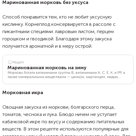
Маринованная морковь без уксуса
Способ понравится тем, кто не любит уксусную
кислинку. Корнеплод консервируется в рассоле с
пикантными специями: лавровым листом, перцем
горошком и гвоздикой. Благодаря этому закуска
получается ароматной и в меру острой.
Рецепт
Маринованная морковь на зиму
Морковь богата витаминами группы В, витаминами А, С, Е, К, и РР, а
также минеральными веществами — цинком, марганцем, медью,
магнием, калием, кальцием и железом. В маринованном виде этот
корнеплод сохраняет большинство микроэлементов. В умеренных
количествах такая морковь полезна для здоровья. Мариновать ее
Морковная икра
можно разными способами, но почти все они содержат уксус. В
приведенном рецепте он не предусмотрен — это сохранит витамины
и не будет придавать кислоту блюду.
Овощная закуска из моркови, болгарского перца,
томатов, чеснока и лука. Блюдо ничем не уступает
кабачковой икре по вкусу и содержанию питательных
веществ. В этом рецепте используются популярные для