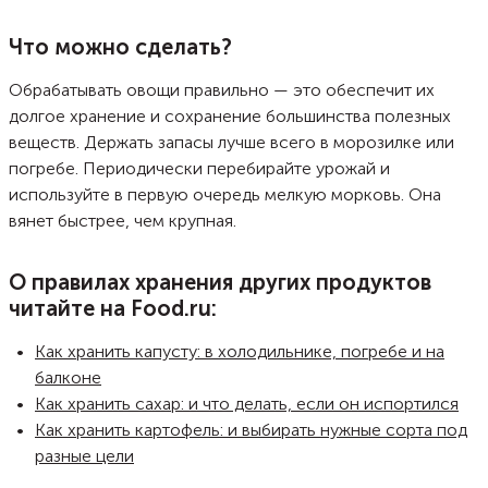
красивое яркое варенье с полупрозрачным сиропом, по вкусу
похожее на апельсиновый джем. И морковь, и лимон доступны в
продаже круглый год, поэтому такое варенье можно и заготовить на
Что можно сделать?
зиму, и варить его по желанию в любое время года. Морковное
варенье отлично подходит для приготовления выпечки.
Обрабатывать овощи правильно — это обеспечит их
долгое хранение и сохранение большинства полезных
веществ. Держать запасы лучше всего в морозилке или
погребе. Периодически перебирайте урожай и
используйте в первую очередь мелкую морковь. Она
вянет быстрее, чем крупная.
О правилах хранения других продуктов
читайте на Food.ru:
Как хранить капусту: в холодильнике, погребе и на
балконе
Как хранить сахар: и что делать, если он испортился
Как хранить картофель: и выбирать нужные сорта под
разные цели