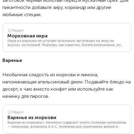
заготовок черный молотый перец и мускатный орех. Для
пикантности добавьте зиру, кориандр или другие
любимые специи.
Рецепт
Морковная икра
Икра из моркови не уступает остальным заготовкам на зиму ни
вкусом, ни пользой. Морковь, как известно, богата витаминами, но
способность моркови улучшать зрение в темноте — всего лишь миф.
Придумали его британские военные во время Второй мировой
войны, чтобы скрыть новые технологии обнаружения самолетов. Но
Варенье
факт, что морковь меняет цвет кожи, точно доказан. Сотрудники
российских зоопарков добавляют морковь в рацион фламинго для
сохранения окраски оперения этих ярких птиц.
Необычная сладость из моркови и лимона,
напоминающая апельсиновый джем. Подавайте блюдо на
десерт, к чаю вместо конфет или используйте как
начинку для пирогов.
Рецепт
Варенье из моркови
Варенье из моркови с лимоном содержит много полезных витаминов
— например, витамины А и С, полезные для укрепления зрения и
иммунитета. Простой рецепт поможет довольно быстро приготовить