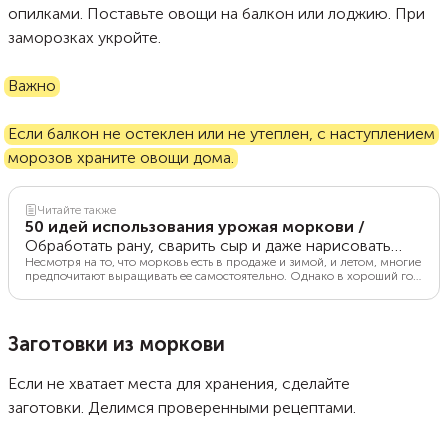
опилками. Поставьте овощи на балкон или лоджию. При
заморозках укройте.
Важно
Если балкон не остеклен или не утеплен, с наступлением
морозов храните овощи дома.
Читайте также
50 идей использования урожая моркови
/
Обработать рану, сварить сыр и даже нарисовать
картину
Несмотря на то, что морковь есть в продаже и зимой, и летом, многие
предпочитают выращивать ее самостоятельно. Однако в хороший год
объем урожая может удивить или даже слегка напугать. Рассказываем,
как сохранить и использовать всю собранную морковь, чтобы не
жалеть о потраченных усилиях.
Заготовки из моркови
Если не хватает места для хранения, сделайте
заготовки. Делимся проверенными рецептами.