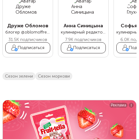
Друже Обломов
Анна Синицына
Софья 
блогер @oblomoffrecipe
кулинарный редактор Food.ru
31.5K
подписчиков
7.9K
подписчиков
6.0K
под
Подписаться
Подписаться
Подп
сезон зелени
сезон моркови