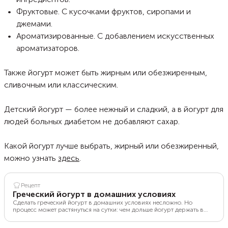
Фруктовые. С кусочками фруктов, сиропами и
джемами.
Ароматизированные. С добавлением искусственных
ароматизаторов.
Также йогурт может быть жирным или обезжиренным,
сливочным или классическим.
Детский йогурт — более нежный и сладкий, а в йогурт для
людей больных диабетом не добавляют сахар.
Какой йогурт лучше выбрать, жирный или обезжиренный,
можно узнать
здесь
.
Рецепт
Греческий йогурт в домашних условиях
Сделать греческий йогурт в домашних условиях несложно. Но
процесс может растянуться на сутки: чем дольше йогурт держать в
марле, тем более густым и плотным получится продукт. Рецепт
домашнего греческого йогурта включает всего 2 ингредиента, а вот