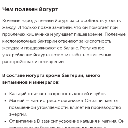
вкусовых добавок могут быть десятки: ягоды, шоколад, фрукты,
свежая зелень и т.д.
Чем полезен йогурт
Кочевые народы ценили йогурт за способность утолять
жажду. И только позже заметили, что он помогает при
проблемах кишечника и улучшает пищеварение. Полезные
кисломолочные бактерии отвечают за кислотность
желудка и поддерживают ее баланс. Регулярное
употребление йогурта позволит забыть о кишечных
расстройствах и несварении.
В составе йогурта кроме бактерий, много
витаминов и минералов:
Кальций отвечает за крепость костей и зубов.
Магний — «антистресс» организма. Он защищает от
повышенной утомляемости, влияет на производство
энергии.
От витамина D зависит усвоение кальция и магния. Он
отвечает за работу почек, восприимчивость к