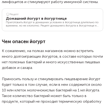
лимфоцитов и стимулируют работу иммунной системы.
Рецепт
Домашний йогурт в йогуртнице
Приготовить йогурт в домашних условиях в йогуртнице длительно по
времени, но не хлопотно. Рецепт домашнего йогурта в йогуртнице не
требует большого количества ингредиентов, а приготовление —
постоянного контроля. Принцип действия у всех йогуртиц
одинаковый: заливаете молоко, добавляете закваску и включаете
прибор. Домашний йогурт в йогуртнице можно сделать используя
Чем опасен йогурт
готовую сухую закваску, а в качестве наполнителя взять любые
фрукты, сиропы и другие добавки по вкусу.
К сожалению, на полках магазинов можно встретить
много долгоиграющих йогуртов, в составе которых почти
нет полезных бактерий и много искусственных пищевых
добавок и сахара.
Приносить пользу и стимулировать пищеварение йогурт
будет только в том случае, если в нем содержится около
10 млн клеток молочнокислых бактерий на 1 мл йогурта.
Такое количество бактерий может быть только в
продукте, который не проходил термическую обработку