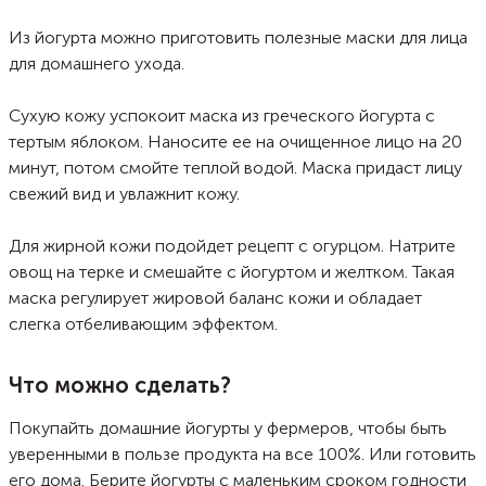
калорийность гранолы с йогуртом была еще ниже, стоит использовать
греческий вариант кисломолочного продута.
Из йогурта можно приготовить полезные маски для лица
для домашнего ухода.
Сухую кожу успокоит маска из греческого йогурта с
тертым яблоком. Наносите ее на очищенное лицо на 20
минут, потом смойте теплой водой. Маска придаст лицу
свежий вид и увлажнит кожу.
Для жирной кожи подойдет рецепт с огурцом. Натрите
овощ на терке и смешайте с йогуртом и желтком. Такая
маска регулирует жировой баланс кожи и обладает
слегка отбеливающим эффектом.
Что можно сделать?
Покупайть домашние йогурты у фермеров, чтобы быть
уверенными в пользе продукта на все 100%. Или готовить
его дома. Берите йогурты с маленьким сроком годности