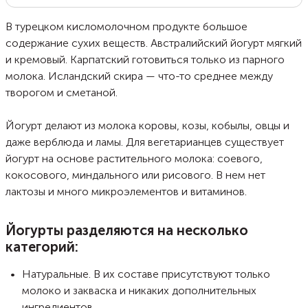
процеживания. Готовят такой йогурт из молока и жира. В Греции
используется исключительно овечье молоко. Подобный способ делает
продукт промежуточным: он похож и на йогурт, и на сыр
В турецком кисломолочном продукте большое
одновременно.
содержание сухих веществ. Австралийский йогурт мягкий
и кремовый. Карпатский готовиться только из парного
молока. Исландский скира — что-то среднее между
творогом и сметаной.
Йогурт делают из молока коровы, козы, кобылы, овцы и
даже верблюда и ламы. Для вегетарианцев существует
йогурт на основе растительного молока: соевого,
кокосового, миндального или рисового. В нем нет
лактозы и много микроэлементов и витаминов.
Йогурты разделяются на несколько
категорий:
Натуральные. В их составе присутствуют только
молоко и закваска и никаких дополнительных
ингредиентов.