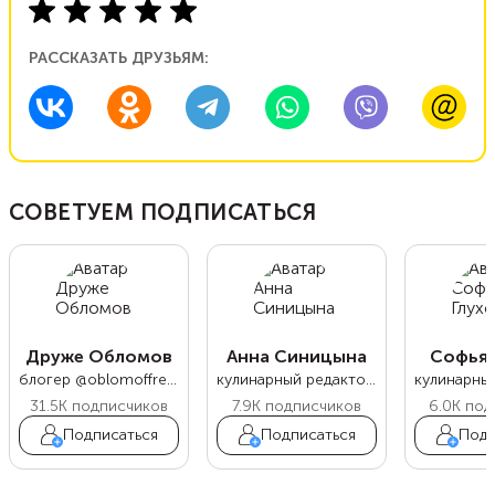
РАССКАЗАТЬ ДРУЗЬЯМ:
СОВЕТУЕМ ПОДПИСАТЬСЯ
Друже Обломов
Анна Синицына
Софья 
блогер @oblomoffrecipe
кулинарный редактор Food.ru
31.5K
подписчиков
7.9K
подписчиков
6.0K
под
Подписаться
Подписаться
Подп