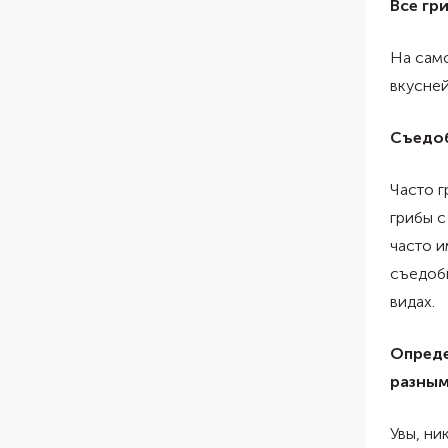
Все гр
На само
вкусней
Съедоб
Часто г
грибы с
часто и
съедобн
видах.
Опреде
разным
Увы, ни