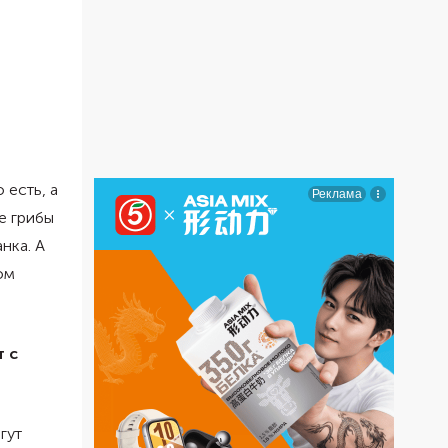
 есть, а
е грибы
нка. А
ом
 с
гут