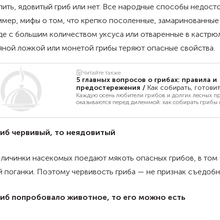
ить, ядовитый гриб или нет. Все народные способы недост
мер, мифы о том, что крепко посоленные, замаринованные
е с большим количеством уксуса или отваренные в кастрю
ной ложкой или монетой грибы теряют опасные свойства.
Читайте также
5 главных вопросов о грибах: правила и
предостережения
/
Как собирать, готовит
хранить и есть
Каждую осень любители грибов и долгих лесных п
оказываются перед дилеммой: как собирать грибы 
отправиться? Ну и, конечно, куда же все это богатс
девать, если друзья и родственники уже осчастлив
грудами подосиновиков и опят? Рассказываем, как
правильно собирать, готовить и хранить грибы.
риб червивый, то неядовитый
личинки насекомых поедают мякоть опасных грибов, в том
 поганки. Поэтому червивость гриба — не признак съедобн
риб попробовало животное, то его можно есть