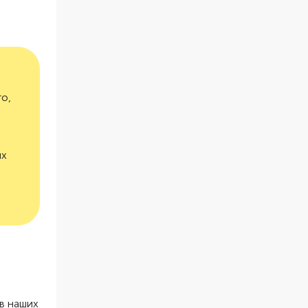
о,
их
в наших