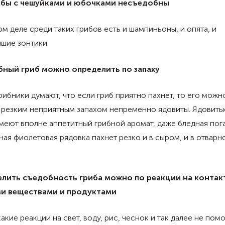
ибы с чешуйками и юбочками несъедобны
м деле среди таких грибов есть и шампиньоны, и опята, и
шие зонтики.
ный гриб можно определить по запаху
рибники думают, что если гриб приятно пахнет, то его можно
 резким неприятным запахом непременно ядовиты. Ядовиты
меют вполне аппетитный грибной аромат, даже бледная пога
ая фиолетовая рядовка пахнет резко и в сыром, и в отварн
лить съедобность гриба можно по реакции на контакт
и веществами и продуктами
какие реакции на свет, воду, рис, чеснок и так далее не помо