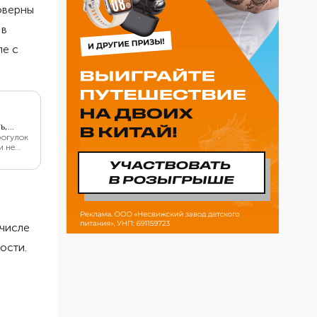
оверны
 в
ле с
ь,
рогулок
и не
тво
лены
 числе
ости.