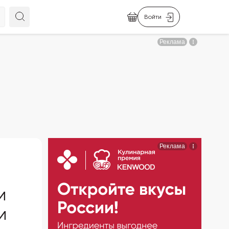
Войти
и
и