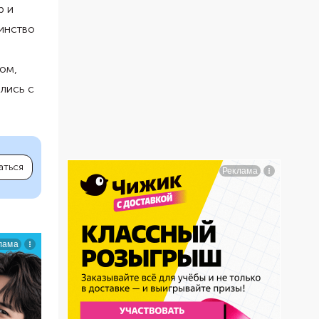
р и
инство
ом,
лись с
аться