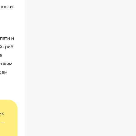
ности.
пяти и
й гриб
е
ысоким
коем
их
. —