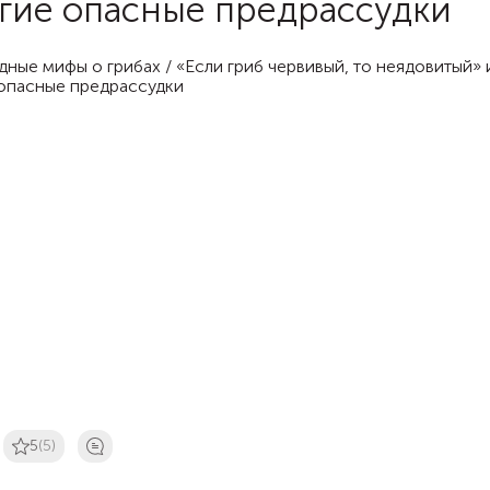
гие опасные предрассудки
5
(5)