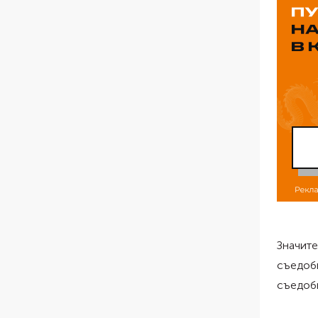
Значите
съедоб
съедобн