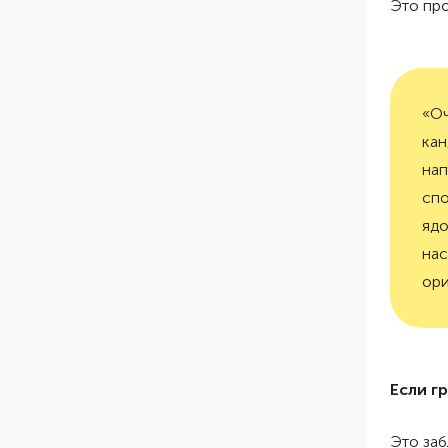
Это пр
«Оч
кан
нап
спо
ядо
нас
ори
Если г
Это заб