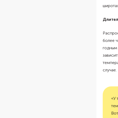
широтах
Длител
Распрос
более ч
годным 
зависит
темпера
случае.
«У 
тем
Вот