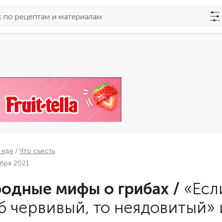
 еде
Что съесть
ября 2021
одные мифы о грибах
/
«Есл
б червивый, то неядовитый» 