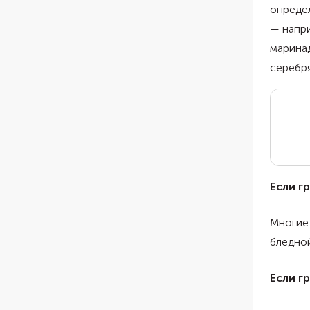
определ
— напри
маринад
серебря
Если г
Многие 
бледной
Если г