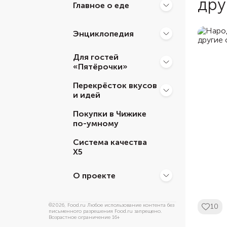
дру
Главное о еде
Энциклопедия
Для гостей
«Пятёрочки»
Перекрёсток вкусов
и идей
Покупки в Чижике
по-умному
Система качества
Х5
О проекте
©
2026
, Food.ru Любое использование контента без
10
письменного разрешения Food.ru запрещено.
Возрастное ограничение 16+