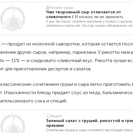
Читайте также
Чем творожный сыр отличается от
сливочного
/
И можно ли их заменить
У вас так было: стоите в магазине у полок с сырами,
любимого сорта нет. Но сыр нужен обязательно, во
непонятно, чем можно заменить отсутствующий, н
сливочный. Другим сливочным? А творожным мож
Сумятицы добавляют некоторые производители, и
результаты своего труда одновременно и сливочны
а
― продукт из молочной сыворотки, которая остается посл
творожным сыром. Давайте разбираться.
вления других сыров, например, пармезана. У рикотты низк
ь ― 11% ― и сладковато-сливочный вкус. Рикотта лучше вс
т для приготовления десертов и салатов.
 классическим сочетанием груши и сыра легко приготовить 
т. Изысканности блюду придает соус из меда, бальзамичес
 апельсинового сока и специй.
Рецепт
Зеленый салат с грушей, рикоттой и гр
орехами
Сочетание груши и сыра считается настоящей класс