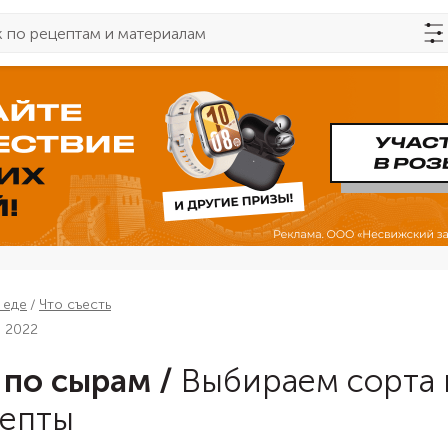
 еде
Что съесть
а 2022
 по сырам
/
Выбираем сорта 
епты