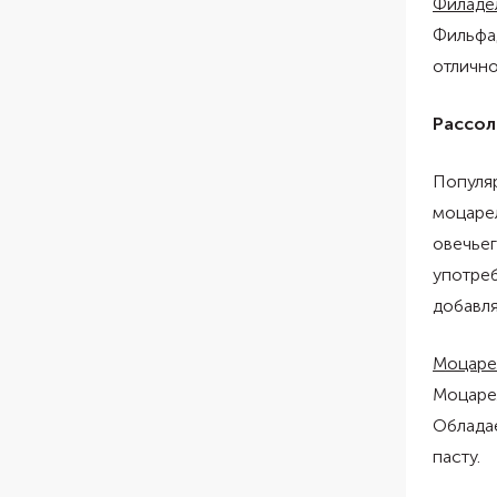
Филаде
Фильфад
отлично
Рассол
Популяр
моцарел
овечьег
употреб
добавля
Моцаре
Моцарел
Обладае
пасту.