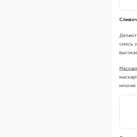
Сливо
Делают 
смесь з
высока
Маскар
маскарп
многие 