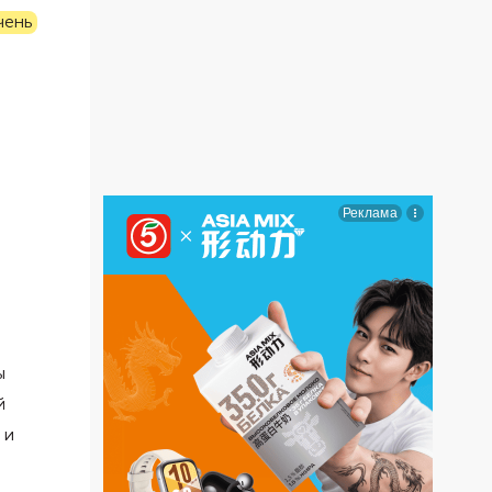
чень
ы
й
 и