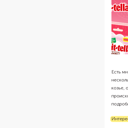
Есть м
несколь
козье, 
происхо
подроб
Интере