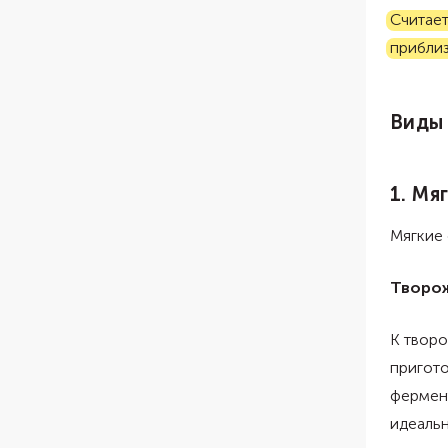
Считает
приблиз
Виды 
1. Мя
Мягкие
Творо
К творо
пригот
фермент
идеальн