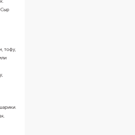
к.
а,
 Сыр
, тофу,
или
у,
шарики.
ы,