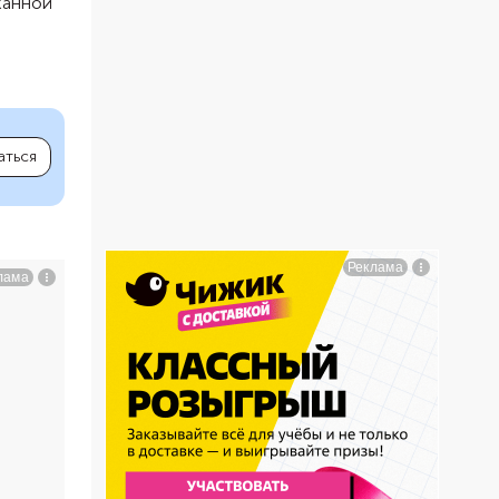
канной
аться