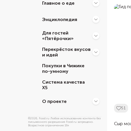
Главное о еде
Энциклопедия
Для гостей
«Пятёрочки»
Перекрёсток вкусов
и идей
Покупки в Чижике
по-умному
Система качества
Х5
О проекте
51
©
2026
, Food.ru Любое использование контента без
письменного разрешения Food.ru запрещено.
Сыр мо
Возрастное ограничение 16+