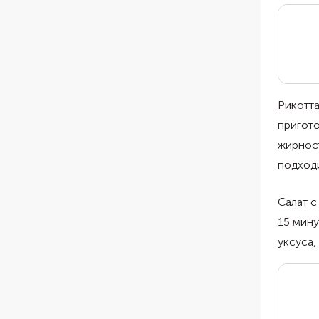
Рикотт
пригото
жирност
подходи
Салат с
15 мину
уксуса,