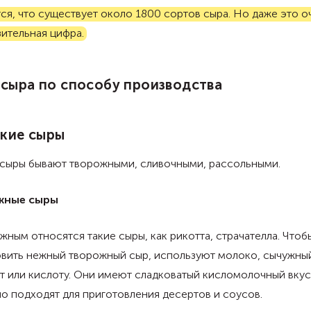
ся, что существует около 1800 сортов сыра. Но даже это о
ительная цифра.
сыра по способу производства
гкие сыры
 сыры бывают творожными, сливочными, рассольными.
жные сыры
жным относятся такие сыры, как рикотта, страчателла. Чтоб
овить нежный творожный сыр, используют молоко, сычужны
 или кислоту. Они имеют сладковатый кисломолочный вкус
о подходят для приготовления десертов и соусов.