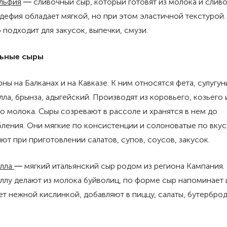
льфия
― сливочный сыр, который готовят из молока и сливо
еще сладкие блюда приготовить из сливочного сыр
узнайте из этого материала.
ефия обладает мягкой, но при этом эластичной текстурой.
 подходит для закусок, выпечки, смузи.
ьные сыры
ны на Балканах и на Кавказе. К ним относятся фета, сулугуни
ла, брынза, адыгейский. Производят из коровьего, козьего 
о молока. Сыры созревают в рассоле и хранятся в нем до
ления. Они мягкие по консистенции и солоноватые по вкус
ют при приготовлении салатов, супов, соусов, закусок.
лла
― мягкий итальянский сыр родом из региона Кампания.
лу делают из молока буйволиц, по форме сыр напоминает 
т нежной кислинкой, добавляют в пиццу, салаты, бутерброд