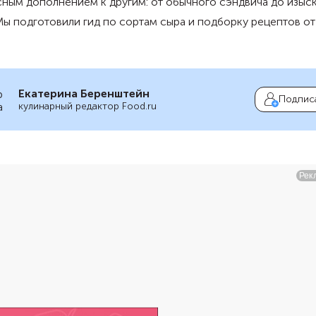
ным дополнением к другим: от обычного сэндвича до изыс
Мы подготовили гид по сортам сыра и подборку рецептов от
Екатерина Беренштейн
Подпис
кулинарный редактор Food.ru