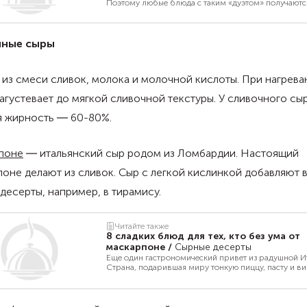
Поэтому любые блюда с таким «дуэтом» получаютс
вкусными, легкими и изысканными. Предлагаем ва
рецепт простого салата с грушей, сыром рикотта и
грецкими орехами в кисло-сладкой заправке на ос
меда, бальзамического уксуса и апельсинового сока
чные сыры
непременно заставит вас испытать гастрономичес
эмоций. Такое блюдо отлично подойдет и для обыч
ужина, и для праздничного стола.
из смеси сливок, молока и молочной кислоты. При нагрева
агустевает до мягкой сливочной текстуры. У сливочного сы
я жирность ― 60-80%.
поне
― итальянский сыр родом из Ломбардии. Настоящий
оне делают из сливок. Сыр с легкой кислинкой добавляют 
десерты, например, в тирамису.
Читайте также
8 сладких блюд для тех, кто без ума от
маскарпоне
/
Сырные десерты
Еще один гастрономический привет из радушной И
Страна, подарившая миру тонкую пиццу, пасту и ви
подсадила нас и на сливочные сыры. Один из самы
популярных сортов — маскарпоне, с которым сего
делают множество вкусных десертов. Первый в эт
списке, конечно, тирамису. Но далеко не последний