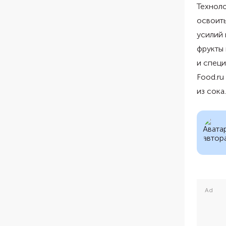
Техноло
освоить
усилий 
фрукты 
и специ
Food.ru
из сока.
Ad