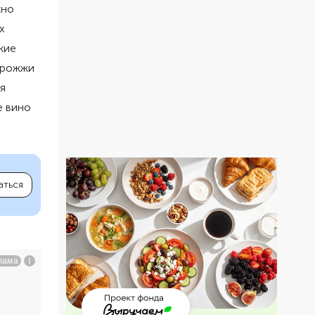
жно
х
жие
 дрожжи
я
е вино
аться