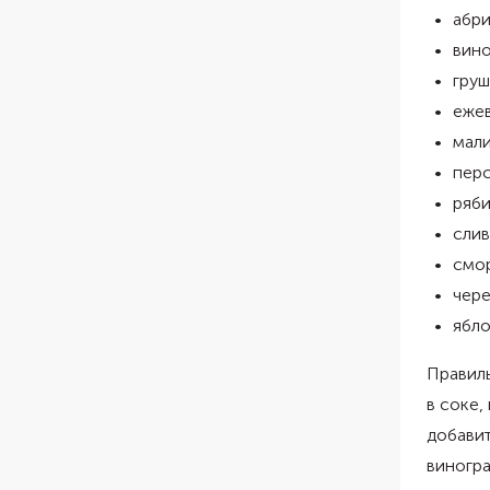
абри
вино
груш
ежев
мали
перс
ряби
слив
смор
чере
ябло
Правиль
в соке,
добавит
виногра