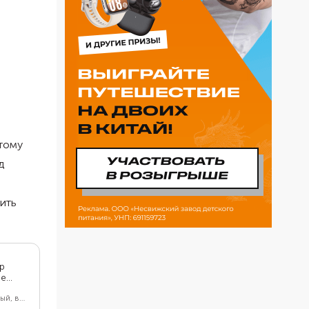
этому
д
ить
р
ше
ый, в
ением