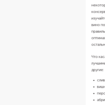
некотор
консер
изучайт
вино п
правиль
оптимал
остальн
Что кас
лучшими
другие:
слив
виш
пер
абр