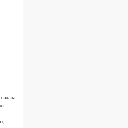
 сахара
мо
о,