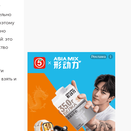
т
ельно
поэтому
жно
й: это
ство
ти
взять и