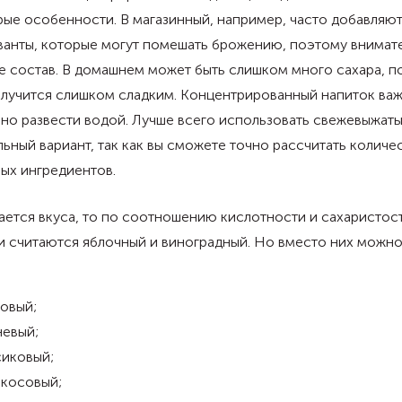
ые особенности. В магазинный, например, часто добавляю
ванты, которые могут помешать брожению, поэтому внимат
е состав. В домашнем может быть слишком много сахара, 
олучится слишком сладким. Концентрированный напиток ва
но развести водой. Лучше всего использовать свежевыжаты
ьный вариант, так как вы сможете точно рассчитать количе
ых ингредиентов.
ается вкуса, то по соотношению кислотности и сахаристос
 считаются яблочный и виноградный. Но вместо них можно 
овый;
невый;
сиковый;
икосовый;