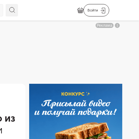
Войти
 из
и