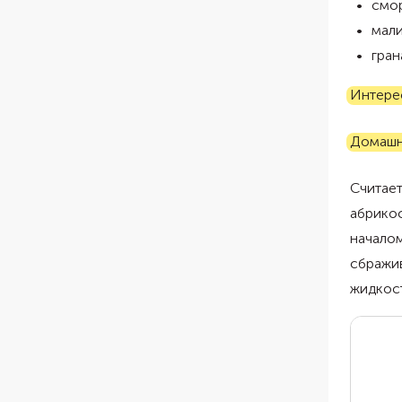
смо
мал
гран
Интере
Домашн
Считает
абрикос
началом
сбражив
жидкост