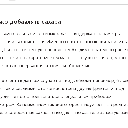
сахара и без — выбор напитков огромный. Food.ru
выяснил, на что обращать внимание, чтобы приобр
действительно качественный и полезный продукт.
ко добавлять сахара
 самых главных и сложных задач — выдержать параметры
ости и сахаристости. Именно от их соотношения зависит в
. Для этого в первую очередь необходимо тщательно рассч
 положить сахара: слишком мало — получится кисло, много
ет как консервант и затормозит брожение.
 рецепта в данном случае нет, ведь яблоки, например, быва
, так и сладкими, это же касается и других фруктов и ягод.
у лучше всего пользоваться специальным прибором —
етром. За неимением такового, ориентируйтесь на средни
ели содержания сахара в плодах — показатели зачастую зав