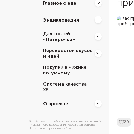
при
Главное о еде
Энциклопедия
Для гостей
«Пятёрочки»
Перекрёсток вкусов
и идей
Покупки в Чижике
по-умному
Система качества
Х5
О проекте
©
2026
, Food.ru Любое использование контента без
20
письменного разрешения Food.ru запрещено.
Возрастное ограничение 16+