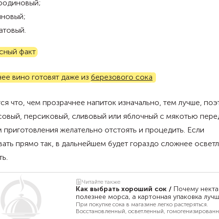
родиновый;
иновый;
атовый.
сный факт
ее вино готовят даже из
березового сока
.
ся что, чем прозрачнее напиток изначально, тем лучше, по
овый, персиковый, сливовый или яблочный с мякотью пере
 приготовления желательно отстоять и процедить. Если
ать прямо так, в дальнейшем будет гораздо сложнее осветл
ь.
Читайте также
Как выбрать хороший сок
/
Почему некта
полезнее морса, а картонная упаковка луч
стеклянной
При покупке сока в магазине легко растеряться.
Восстановленный, осветленный, гомогенизированн
картонной коробке, стеклянной бутылке, с добавл