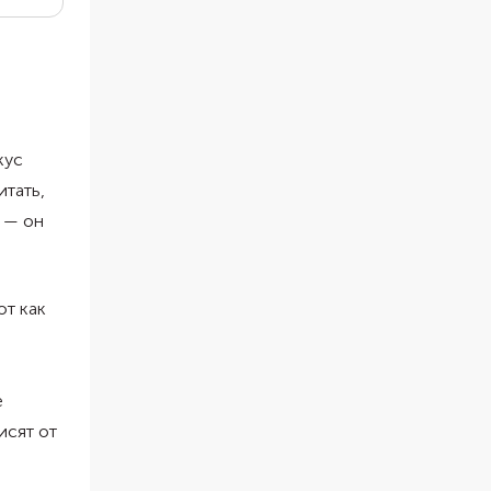
ести
кус
итать,
 — он
ют как
е
исят от