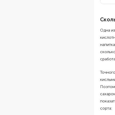
Сколь
Одна из
кислотн
напитка
сколько
сработа
Точного
кислыми
Поэтом
сахаром
показат
сорта: