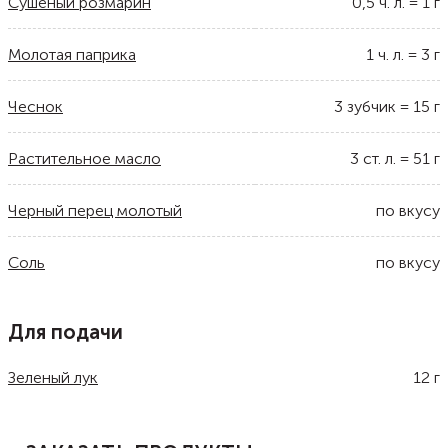
Сушеный розмарин
0,5
ч. л.
=
1
г
Молотая паприка
1
ч. л.
=
3
г
Чеснок
3
зубчик
=
15
г
Растительное масло
3
ст. л.
=
51
г
Черный перец молотый
по вкусу
Соль
по вкусу
Для подачи
Зеленый лук
12
г