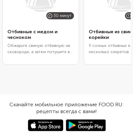
30 минут
Отбивные с медом и
Отбивные из свин
чесноком
корейки
Обжарьте свиную отбивную на
У сочных отбивных ес
сковороде, а затем потушите в
несколько секретов. 
медово-чесночном соусе. Чтобы
правильная нарезка. 
усилить пикантность, приправьте
толщина кусочков — 1
соус чили и паприкой. Но можно
Тонкие заготовки сл
взять добавки и поострее —
быстро высохнут на с
табаско, шрирачу или молотый
А крупные придется д
жгучий перец. Мед выбирайте
доводить до готовнос
жидкий. Смешайте его с соевым
вторых, мясо требует
соусом и небольшим
подготовки. Его обяз
Скачайте мобильное приложение FOOD.RU:
количеством яблочного уксуса
нужно отбить, чтобы 
рецепты всегда с вами!
для более интересного вкуса.
волокна. Но не увлека
иначе свинина потеря
соки. А еще не стоит
этап маринования. Вед