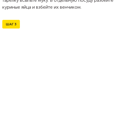
тарелку всыпьте муку. В отдельную посуду разбейте
куриные яйца и взбейте их венчиком.
ШАГ
3