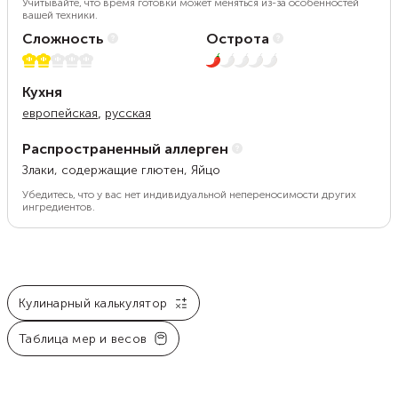
Учитывайте, что время готовки может меняться из-за особенностей
вашей техники.
Сложность
Острота
2 из 5
1 из 5
Кухня
,
европейская
русская
Распространенный аллерген
Злаки, содержащие глютен, Яйцо
Убедитесь, что у вас нет индивидуальной непереносимости других
ингредиентов.
Кулинарный калькулятор
Таблица мер и весов