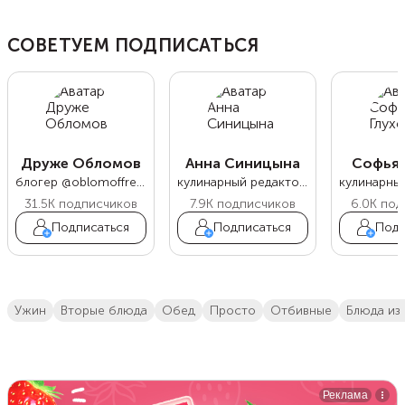
СОВЕТУЕМ ПОДПИСАТЬСЯ
Друже Обломов
Анна Синицына
Софья 
блогер @oblomoffrecipe
кулинарный редактор Food.ru
31.5K
подписчиков
7.9K
подписчиков
6.0K
под
Подписаться
Подписаться
Подп
ужин
вторые блюда
обед
просто
отбивные
блюда из