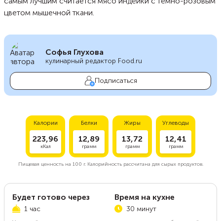
самым лучшим считается мясо индейки с темно-розовым
цветом мышечной ткани.
Софья Глухова
кулинарный редактор Food.ru
Подписаться
Калории
Белки
Жиры
Углеводы
223,96
12,89
13,72
12,41
кКал
грамм
грамм
грамм
Пищевая ценность на
100 г.
Калорийность рассчитана для сырых продуктов.
Будет готово через
Время на кухне
1 час
30 минут