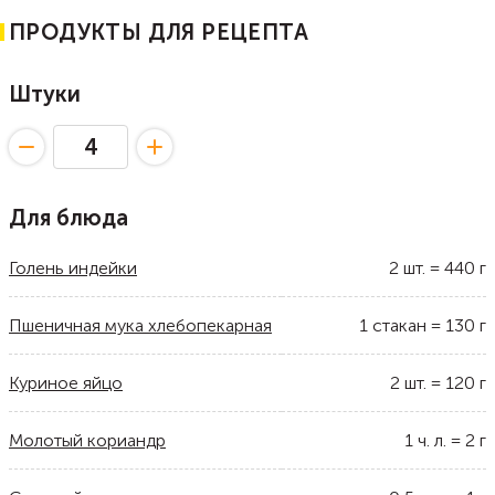
ПРОДУКТЫ ДЛЯ РЕЦЕПТА
Штуки
Для блюда
Голень индейки
2
шт.
=
440
г
Пшеничная мука хлебопекарная
1
стакан
=
130
г
Куриное яйцо
2
шт.
=
120
г
Молотый кориандр
1
ч. л.
=
2
г